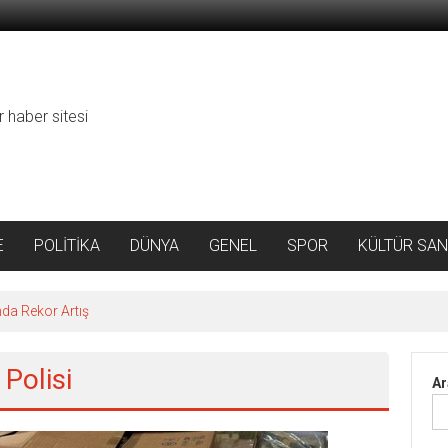
r haber sitesi
E
POLİTİKA
DÜNYA
GENEL
SPOR
KÜLTÜR SAN
da Rekor Artış
Polisi
Ar