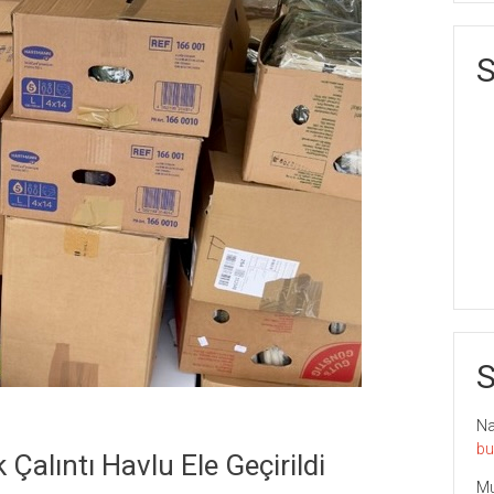
S
S
Nai
bu
Çalıntı Havlu Ele Geçirildi
Mu