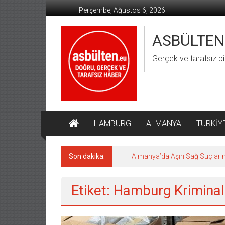
İçeriğe
Perşembe, Ağustos 6, 2026
geç
ASBÜLTEN
Gerçek ve tarafsız bi
HAMBURG
ALMANYA
TÜRKİY
Son dakika:
Almanya’da Aşırı Sağ Suçların
Etiket: Hamburg Kriminal 