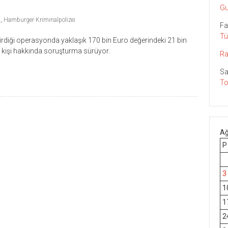
Gu
i
,
Hamburger Kriminalpolizei
Fa
Tü
irdiği operasyonda yaklaşık 170 bin Euro değerindeki 21 bin
ki kişi hakkında soruşturma sürüyor.
Ra
Sa
To
Ağ
P
3
1
1
2