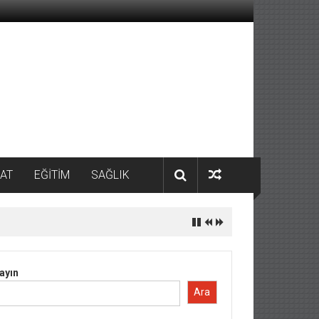
AT
EĞİTİM
SAĞLIK
ayın
Ara