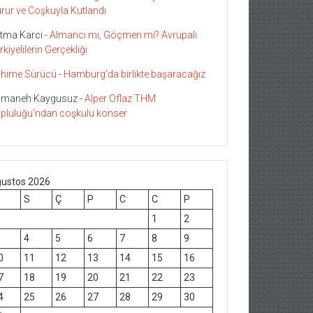
rur ve Coşkuyla Kutlandı
tma Karcı
-
Almancı mı, Göçmen mi? Avrupalı
rkiyelilerin Gerçekliği
hime Sürücü
-
Hamburg’da birlikte başaracağız
maneh Kaygusuz
-
Alper Oflaz THM
pluluğu’ndan coşkulu konser
ustos 2026
S
Ç
P
C
C
P
1
2
4
5
6
7
8
9
0
11
12
13
14
15
16
7
18
19
20
21
22
23
4
25
26
27
28
29
30