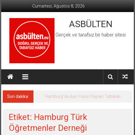
İçeriğe
Cumartesi, Ağustos 8, 2026
geç
ASBÜLTEN
Gerçek ve tarafsız bir haber sitesi
Son dakika:
Hamburg’da Aşırı Hava Olayları Tatbikatı
Etiket: Hamburg Türk
Öğretmenler Derneği