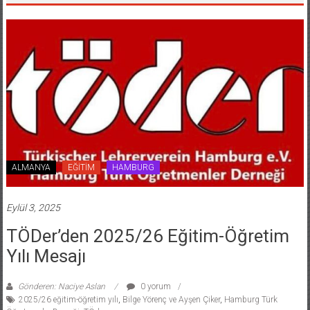
ALMANYA
EĞİTİM
HAMBURG
Eylül 3, 2025
TÖDer’den 2025/26 Eğitim-Öğretim
Yılı Mesajı
Gönderen: Naciye Aslan
0 yorum
2025/26 eğitim-öğretim yılı
,
Bilge Yörenç ve Ayşen Çiker
,
Hamburg Türk