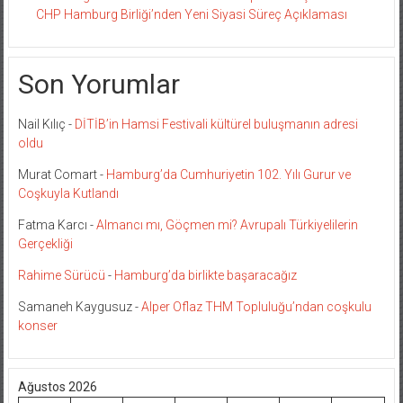
CHP Hamburg Birliği’nden Yeni Siyasi Süreç Açıklaması
Son Yorumlar
Nail Kılıç
-
DİTİB’in Hamsi Festivali kültürel buluşmanın adresi
oldu
Murat Comart
-
Hamburg’da Cumhuriyetin 102. Yılı Gurur ve
Coşkuyla Kutlandı
Fatma Karcı
-
Almancı mı, Göçmen mi? Avrupalı Türkiyelilerin
Gerçekliği
Rahime Sürücü
-
Hamburg’da birlikte başaracağız
Samaneh Kaygusuz
-
Alper Oflaz THM Topluluğu’ndan coşkulu
konser
Ağustos 2026