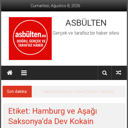
İçeriğe
Cumartesi, Ağustos 8, 2026
geç
ASBÜLTEN
Gerçek ve tarafsız bir haber sitesi
Son dakika:
Hamburg’da Aşırı Hava Olayları Tatbikatı
Etiket: Hamburg ve Aşağı
Saksonya’da Dev Kokain