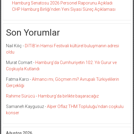
Hamburg Senatosu 2026 Personel Raporunu Açıkladı
CHP Hamburg Birliği’nden Yeni Siyasi Süreç Açıklaması
Son Yorumlar
Nail Kılıç
-
DİTİB’in Hamsi Festivali kültürel buluşmanın adresi
oldu
Murat Comart
-
Hamburg’da Cumhuriyetin 102. Yılı Gurur ve
Coşkuyla Kutlandı
Fatma Karcı
-
Almancı mı, Göçmen mi? Avrupalı Türkiyelilerin
Gerçekliği
Rahime Sürücü
-
Hamburg’da birlikte başaracağız
Samaneh Kaygusuz
-
Alper Oflaz THM Topluluğu’ndan coşkulu
konser
Ağustos 2026