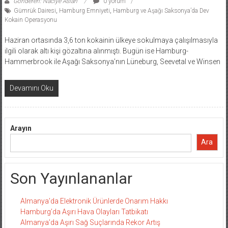
Gönderen: Naciye Aslan
0 yorum
Gümrük Dairesi
,
Hamburg Emniyeti
,
Hamburg ve Aşağı Saksonya’da Dev
Kokain Operasyonu
Haziran ortasında 3,6 ton kokainin ülkeye sokulmaya çalışılmasıyla
ilgili olarak altı kişi gözaltına alınmıştı. Bugün ise Hamburg-
Hammerbrook ile Aşağı Saksonya’nın Lüneburg, Seevetal ve Winsen
Devamını Oku
Arayın
Ara
Son Yayınlananlar
Almanya’da Elektronik Ürünlerde Onarım Hakkı
Hamburg’da Aşırı Hava Olayları Tatbikatı
Almanya’da Aşırı Sağ Suçlarında Rekor Artış