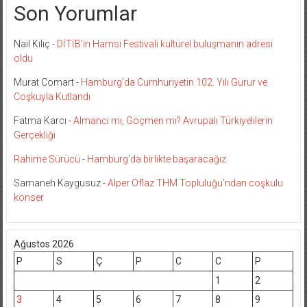
Son Yorumlar
Nail Kılıç
-
DİTİB’in Hamsi Festivali kültürel buluşmanın adresi
oldu
Murat Comart
-
Hamburg’da Cumhuriyetin 102. Yılı Gurur ve
Coşkuyla Kutlandı
Fatma Karcı
-
Almancı mı, Göçmen mi? Avrupalı Türkiyelilerin
Gerçekliği
Rahime Sürücü
-
Hamburg’da birlikte başaracağız
Samaneh Kaygusuz
-
Alper Oflaz THM Topluluğu’ndan coşkulu
konser
Ağustos 2026
P
S
Ç
P
C
C
P
1
2
3
4
5
6
7
8
9