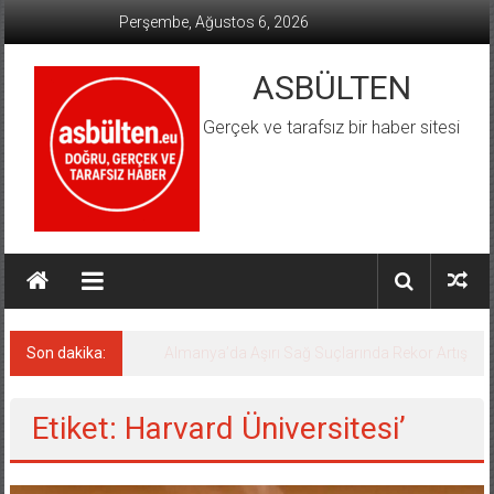
İçeriğe
Perşembe, Ağustos 6, 2026
geç
ASBÜLTEN
Gerçek ve tarafsız bir haber sitesi
Son dakika:
Almanya’da Aşırı Sağ Suçlarında Rekor Artış
Etiket: Harvard Üniversitesi’