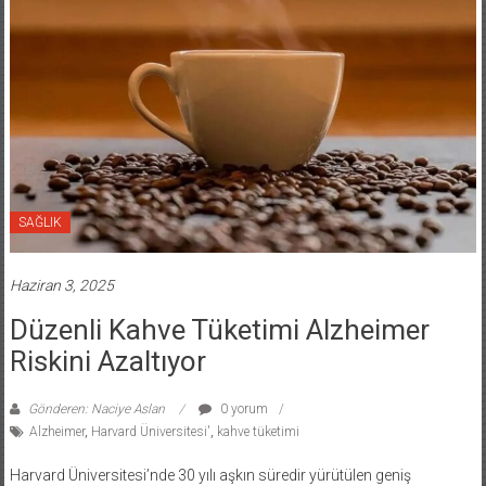
SAĞLIK
Haziran 3, 2025
Düzenli Kahve Tüketimi Alzheimer
Riskini Azaltıyor
Gönderen: Naciye Aslan
0 yorum
Alzheimer
,
Harvard Üniversitesi'
,
kahve tüketimi
Harvard Üniversitesi’nde 30 yılı aşkın süredir yürütülen geniş