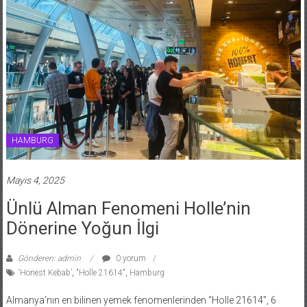
HAMBURG
Mayıs 4, 2025
Ünlü Alman Fenomeni Holle’nin
Dönerine Yoğun İlgi
Gönderen: admin
0 yorum
‘Honest Kebab’
,
"Holle 21614"
,
Hamburg
Almanya’nın en bilinen yemek fenomenlerinden “Holle 21614”, 6