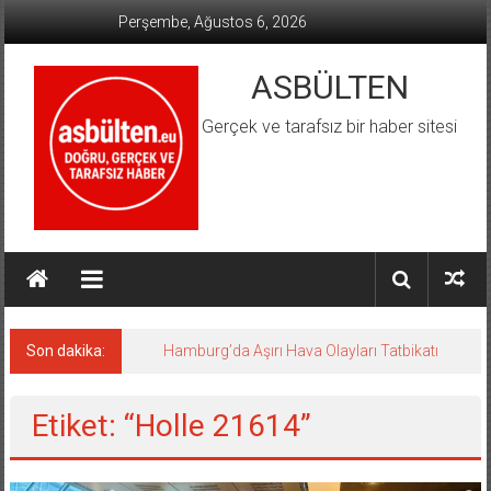
İçeriğe
Perşembe, Ağustos 6, 2026
geç
ASBÜLTEN
Gerçek ve tarafsız bir haber sitesi
Son dakika:
Hamburg’da Aşırı Hava Olayları Tatbikatı
Etiket: “Holle 21614”