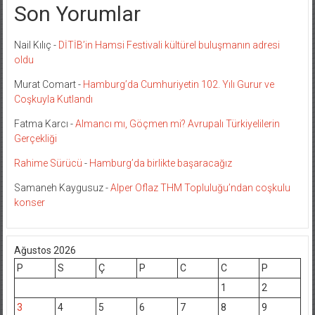
Son Yorumlar
Nail Kılıç
-
DİTİB’in Hamsi Festivali kültürel buluşmanın adresi
oldu
Murat Comart
-
Hamburg’da Cumhuriyetin 102. Yılı Gurur ve
Coşkuyla Kutlandı
Fatma Karcı
-
Almancı mı, Göçmen mi? Avrupalı Türkiyelilerin
Gerçekliği
Rahime Sürücü
-
Hamburg’da birlikte başaracağız
Samaneh Kaygusuz
-
Alper Oflaz THM Topluluğu’ndan coşkulu
konser
Ağustos 2026
P
S
Ç
P
C
C
P
1
2
3
4
5
6
7
8
9