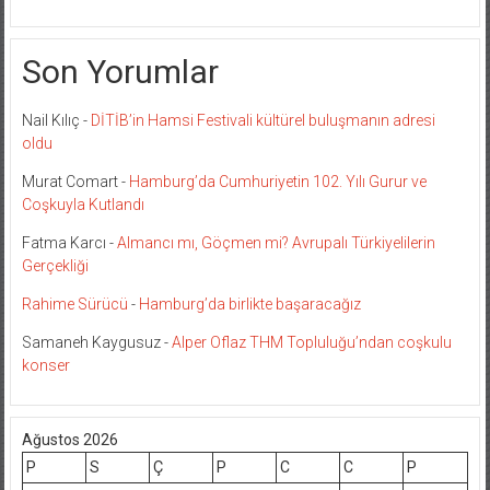
Son Yorumlar
Nail Kılıç
-
DİTİB’in Hamsi Festivali kültürel buluşmanın adresi
oldu
Murat Comart
-
Hamburg’da Cumhuriyetin 102. Yılı Gurur ve
Coşkuyla Kutlandı
Fatma Karcı
-
Almancı mı, Göçmen mi? Avrupalı Türkiyelilerin
Gerçekliği
Rahime Sürücü
-
Hamburg’da birlikte başaracağız
Samaneh Kaygusuz
-
Alper Oflaz THM Topluluğu’ndan coşkulu
konser
Ağustos 2026
P
S
Ç
P
C
C
P