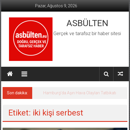
İçeriğe
Pazar, Ağustos 9, 2026
geç
ASBÜLTEN
Gerçek ve tarafsız bir haber sitesi
Son dakika:
Hamburg’da Aşırı Hava Olayları Tatbikatı
Etiket: iki kişi serbest