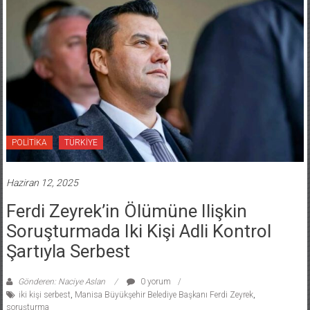
POLİTİKA
TÜRKİYE
Haziran 12, 2025
Ferdi Zeyrek’in Ölümüne Ilişkin
Soruşturmada Iki Kişi Adli Kontrol
Şartıyla Serbest
Gönderen: Naciye Aslan
0 yorum
iki kişi serbest
,
Manisa Büyükşehir Belediye Başkanı Ferdi Zeyrek
,
soruşturma