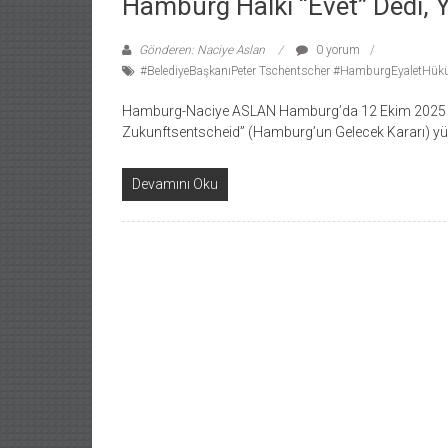
Hamburg Halkı “Evet” Dedi, Y
Gönderen: Naciye Aslan
0 yorum
#BelediyeBaşkanıPeter Tschentscher #HamburgEyaletHük
Hamburg-Naciye ASLAN Hamburg’da 12 Ekim 2025 P
Zukunftsentscheid” (Hamburg’un Gelecek Kararı) yüzd
Devamını Oku