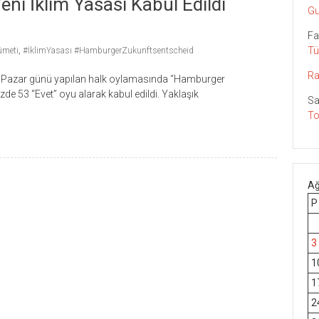
eni İklim Yasası Kabul Edildi
Gu
Fa
Tü
ümeti
,
#İklimYasası #HamburgerZukunftsentscheid
Ra
azar günü yapılan halk oylamasında “Hamburger
e 53 “Evet” oyu alarak kabul edildi. Yaklaşık
Sa
To
Ağ
P
3
1
1
2