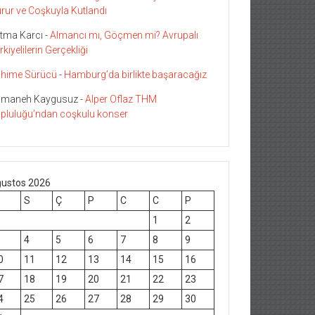
rur ve Coşkuyla Kutlandı
tma Karcı
-
Almancı mı, Göçmen mi? Avrupalı
rkiyelilerin Gerçekliği
hime Sürücü
-
Hamburg’da birlikte başaracağız
maneh Kaygusuz
-
Alper Oflaz THM
pluluğu’ndan coşkulu konser
ustos 2026
S
Ç
P
C
C
P
1
2
4
5
6
7
8
9
0
11
12
13
14
15
16
7
18
19
20
21
22
23
4
25
26
27
28
29
30