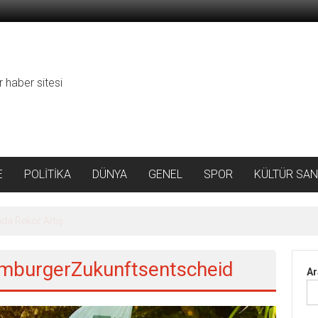
r haber sitesi
E
POLİTİKA
DÜNYA
GENEL
SPOR
KÜLTÜR SAN
da Rekor Artış
amburgerZukunftsentscheid
Ar