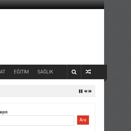
AT
EĞİTİM
SAĞLIK
ayın
Ara