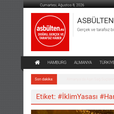
İçeriğe
Cumartesi, Ağustos 8, 2026
geç
ASBÜLTEN
Gerçek ve tarafsız bi
HAMBURG
ALMANYA
TÜRKİY
Son dakika:
Almanya’da Aşırı Sağ Suçların
Etiket: #İklimYasası #H