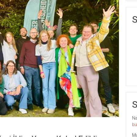
S
S
Nai
bu
Mu