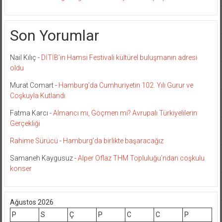
Son Yorumlar
Nail Kılıç
-
DİTİB’in Hamsi Festivali kültürel buluşmanın adresi
oldu
Murat Comart
-
Hamburg’da Cumhuriyetin 102. Yılı Gurur ve
Coşkuyla Kutlandı
Fatma Karcı
-
Almancı mı, Göçmen mi? Avrupalı Türkiyelilerin
Gerçekliği
Rahime Sürücü
-
Hamburg’da birlikte başaracağız
Samaneh Kaygusuz
-
Alper Oflaz THM Topluluğu’ndan coşkulu
konser
Ağustos 2026
P
S
Ç
P
C
C
P