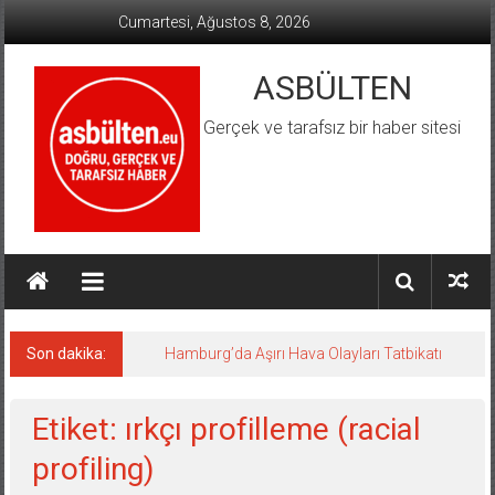
İçeriğe
Cumartesi, Ağustos 8, 2026
geç
ASBÜLTEN
Gerçek ve tarafsız bir haber sitesi
Son dakika:
Hamburg’da Aşırı Hava Olayları Tatbikatı
Etiket: ırkçı profilleme (racial
profiling)