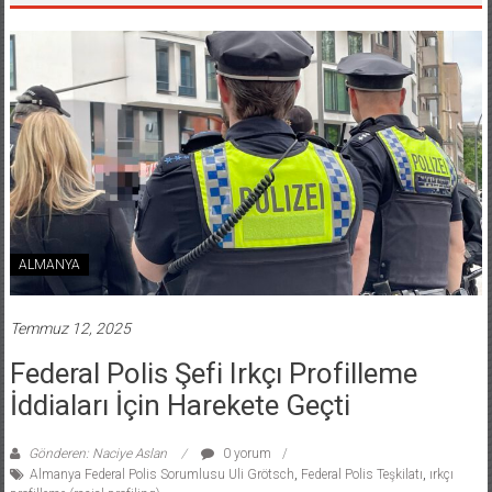
ALMANYA
Temmuz 12, 2025
Federal Polis Şefi Irkçı Profilleme
İddiaları İçin Harekete Geçti
Gönderen: Naciye Aslan
0 yorum
Almanya Federal Polis Sorumlusu Uli Grötsch
,
Federal Polis Teşkilatı
,
ırkçı