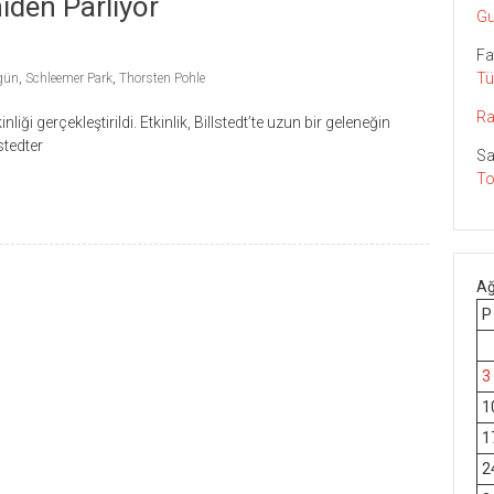
iden Parlıyor
Gu
Fa
Tü
rgün
,
Schleemer Park
,
Thorsten Pohle
Ra
ği gerçekleştirildi. Etkinlik, Billstedt’te uzun bir geleneğin
stedter
Sa
To
Ağ
P
3
1
1
2