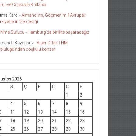
rur ve Coşkuyla Kutlandı
tma Karcı
-
Almancı mı, Göçmen mi? Avrupalı
rkiyelilerin Gerçekliği
hime Sürücü
-
Hamburg’da birlikte başaracağız
maneh Kaygusuz
-
Alper Oflaz THM
pluluğu’ndan coşkulu konser
ustos 2026
S
Ç
P
C
C
P
1
2
4
5
6
7
8
9
0
11
12
13
14
15
16
7
18
19
20
21
22
23
4
25
26
27
28
29
30