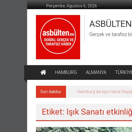
İçeriğe
Perşembe, Ağustos 6, 2026
geç
ASBÜLTEN
Gerçek ve tarafsız bi
HAMBURG
ALMANYA
TÜRKİY
Son dakika:
Hamburg’da Aşırı Hava Olaylar
Etiket: Işık Sanatı etkinliğ