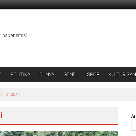
r haber sitesi
E
POLİTİKA
DÜNYA
GENEL
SPOR
KÜLTÜR SAN
ı Tatbikatı
i
Ar