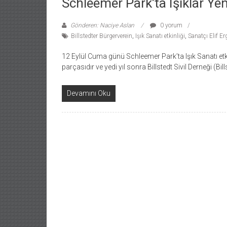
Schleemer Park’ta Işıklar Yen
Gönderen: Naciye Aslan
0 yorum
Billstedter Bürgerverein
,
Işık Sanatı etkinliği
,
Sanatçı Elif E
12 Eylül Cuma günü Schleemer Park’ta Işık Sanatı etkinli
parçasıdır ve yedi yıl sonra Billstedt Sivil Derneği (Bill
Devamını Oku