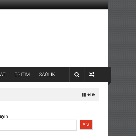
AT
EĞİTİM
SAĞLIK
ayın
Ara