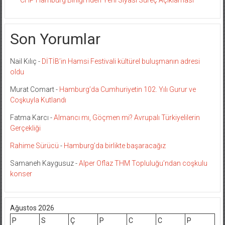
Son Yorumlar
Nail Kılıç
-
DİTİB’in Hamsi Festivali kültürel buluşmanın adresi
oldu
Murat Comart
-
Hamburg’da Cumhuriyetin 102. Yılı Gurur ve
Coşkuyla Kutlandı
Fatma Karcı
-
Almancı mı, Göçmen mi? Avrupalı Türkiyelilerin
Gerçekliği
Rahime Sürücü
-
Hamburg’da birlikte başaracağız
Samaneh Kaygusuz
-
Alper Oflaz THM Topluluğu’ndan coşkulu
konser
Ağustos 2026
P
S
Ç
P
C
C
P