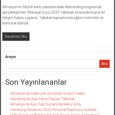
Almanya’nın Münih kenti yakınlarındaki Altenerding bölgesinde
gerçekleştirilen “Mareşal Gücü 2025” tatbikatı sırasında büyük bir
iletişim hatası yaşandı. Tatbikat kapsamında eğitim mermileri ile
kamusal alanda
Devamını Oku
Arayın
Ara
Son Yayınlananlar
Almanya’da Elektronik Ürünlerde Onarım Hakkı
Hamburg’da Aşırı Hava Olayları Tatbikatı
Almanya’da Aşırı Sağ Suçlarında Rekor Artış
Hamburg Senatosu 2026 Personel Raporunu Açıkladı
CHP Hamburg Birliği’nden Yeni Siyasi Süreç Açıklaması