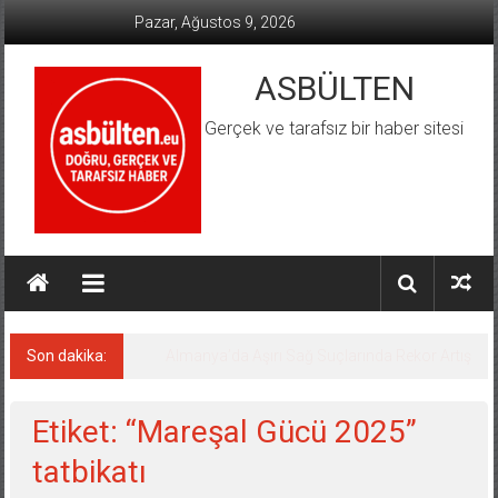
İçeriğe
Pazar, Ağustos 9, 2026
geç
ASBÜLTEN
Gerçek ve tarafsız bir haber sitesi
Son dakika:
Almanya’da Aşırı Sağ Suçlarında Rekor Artış
Etiket: “Mareşal Gücü 2025”
tatbikatı