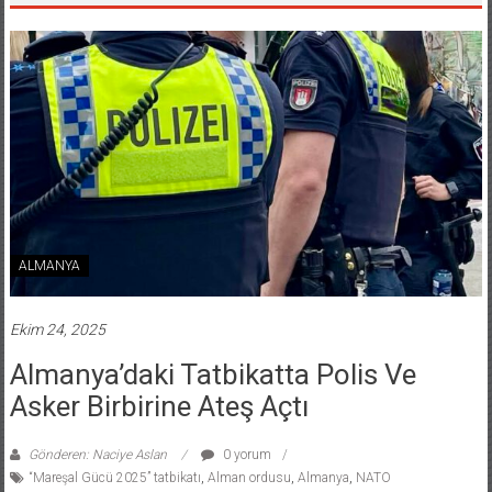
ALMANYA
Ekim 24, 2025
Almanya’daki Tatbikatta Polis Ve
Asker Birbirine Ateş Açtı
Gönderen: Naciye Aslan
0 yorum
“Mareşal Gücü 2025” tatbikatı
,
Alman ordusu
,
Almanya
,
NATO