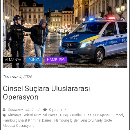
ALMANYA
DÜNYA
HAMBURG
Temmuz 4, 2026
Cinsel Suçlara Uluslararası
Operasyon
Gönderen: admin
0 yorum
Almanya Federal Kriminal Dairesi
,
Birleşik Krallık Ulusal Suç Ajansı
,
Europol
,
Hamburg Eyalet Kriminal Dairesi
,
Hamburg İçişleri Senatörü Andy Grote
,
Medusa Operasyonu