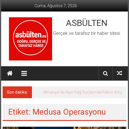
İçeriğe
Cuma, Ağustos 7, 2026
geç
ASBÜLTEN
Gerçek ve tarafsız bir haber sitesi
Son dakika:
Almanya’da Aşırı Sağ Suçlarında Rekor Artış
Etiket: Medusa Operasyonu