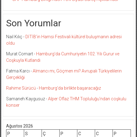
Son Yorumlar
Nail Kılıç
-
DİTİB’in Hamsi Festivali kültürel buluşmanın adresi
oldu
Murat Comart
-
Hamburg’da Cumhuriyetin 102. Yılı Gurur ve
Coşkuyla Kutlandı
Fatma Karcı
-
Almancı mı, Göçmen mi? Avrupalı Türkiyelilerin
Gerçekliği
Rahime Sürücü
-
Hamburg’da birlikte başaracağız
Samaneh Kaygusuz
-
Alper Oflaz THM Topluluğu’ndan coşkulu
konser
Ağustos 2026
P
S
Ç
P
C
C
P