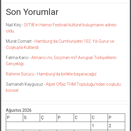
Son Yorumlar
Nail Kılıç
-
DİTİB’in Hamsi Festivali kültürel buluşmanın adresi
oldu
Murat Comart
-
Hamburg’da Cumhuriyetin 102. Yılı Gurur ve
Coşkuyla Kutlandı
Fatma Karcı
-
Almancı mı, Göçmen mi? Avrupalı Türkiyelilerin
Gerçekliği
Rahime Sürücü
-
Hamburg’da birlikte başaracağız
Samaneh Kaygusuz
-
Alper Oflaz THM Topluluğu’ndan coşkulu
konser
Ağustos 2026
P
S
Ç
P
C
C
P
1
2