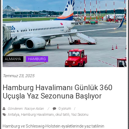
ALMANYA
HAMBURG
Temmuz 23, 2025
Hamburg Havalimanı Günlük 360
Uçuşla Yaz Sezonuna Başlıyor
Gönderen: Naciye Aslan
0 yorum
Antalya
,
Hamburg Havalimanı
,
okul tatili
,
Yaz Sezonu
Hamburg ve Schleswig-Holstein eyaletlerinde yaz tatilinin