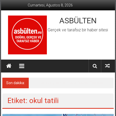
İçeriğe
Cumartesi, Ağustos 8, 2026
geç
ASBÜLTEN
Gerçek ve tarafsız bir haber sitesi
Son dakika:
Almanya’da Aşırı Sağ Suçlarında Rekor Artış
Etiket: okul tatili