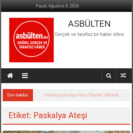
İçeriğe
Pazar, Ağustos 9, 2026
geç
ASBÜLTEN
Gerçek ve tarafsız bir haber sitesi
Son dakika:
Hamburg’da Aşırı Hava Olayları Tatbikatı
Etiket: Paskalya Ateşi