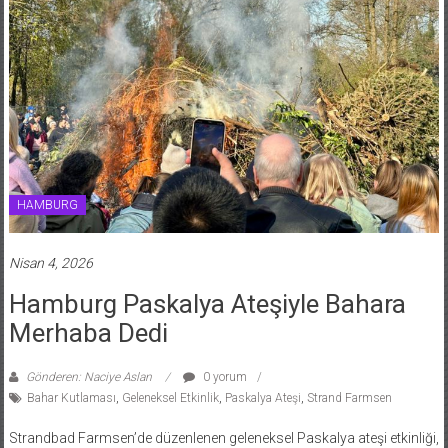
HAMBURG
Nisan 4, 2026
Hamburg Paskalya Ateşiyle Bahara
Merhaba Dedi
Gönderen: Naciye Aslan
0 yorum
Bahar Kutlaması
,
Geleneksel Etkinlik
,
Paskalya Ateşi
,
Strand Farmsen
Strandbad Farmsen’de düzenlenen geleneksel Paskalya ateşi etkinliği,