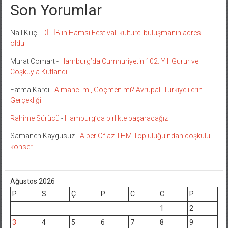
Son Yorumlar
Nail Kılıç
-
DİTİB’in Hamsi Festivali kültürel buluşmanın adresi
oldu
Murat Comart
-
Hamburg’da Cumhuriyetin 102. Yılı Gurur ve
Coşkuyla Kutlandı
Fatma Karcı
-
Almancı mı, Göçmen mi? Avrupalı Türkiyelilerin
Gerçekliği
Rahime Sürücü
-
Hamburg’da birlikte başaracağız
Samaneh Kaygusuz
-
Alper Oflaz THM Topluluğu’ndan coşkulu
konser
Ağustos 2026
P
S
Ç
P
C
C
P
1
2
3
4
5
6
7
8
9