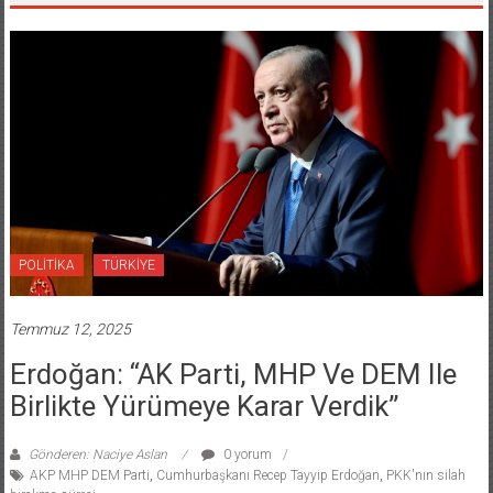
POLİTİKA
TÜRKİYE
Temmuz 12, 2025
Erdoğan: “AK Parti, MHP Ve DEM Ile
Birlikte Yürümeye Karar Verdik”
Gönderen: Naciye Aslan
0 yorum
AKP MHP DEM Parti
,
Cumhurbaşkanı Recep Tayyip Erdoğan
,
PKK'nın silah