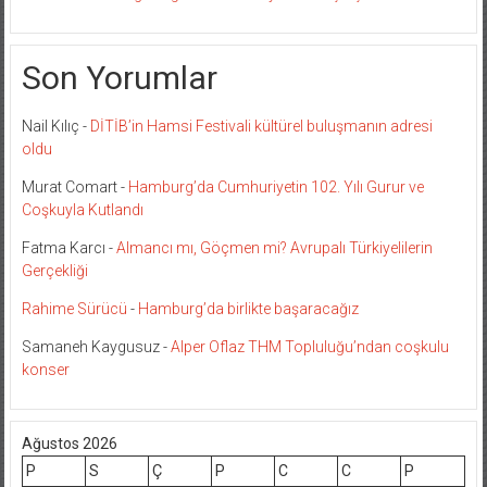
Son Yorumlar
Nail Kılıç
-
DİTİB’in Hamsi Festivali kültürel buluşmanın adresi
oldu
Murat Comart
-
Hamburg’da Cumhuriyetin 102. Yılı Gurur ve
Coşkuyla Kutlandı
Fatma Karcı
-
Almancı mı, Göçmen mi? Avrupalı Türkiyelilerin
Gerçekliği
Rahime Sürücü
-
Hamburg’da birlikte başaracağız
Samaneh Kaygusuz
-
Alper Oflaz THM Topluluğu’ndan coşkulu
konser
Ağustos 2026
P
S
Ç
P
C
C
P