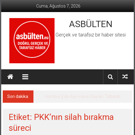
İçeriğe
Cuma, Ağustos 7, 2026
geç
ASBÜLTEN
Gerçek ve tarafsız bir haber sitesi
Son dakika:
Hamburg’da Aşırı Hava Olayları Tatbikatı
Etiket: PKK’nın silah bırakma
süreci