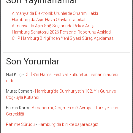
Son Yayınlananlar
Almanya’da Elektronik Ürünlerde Onarım Hakkı
Hamburg’da Aşırı Hava Olayları Tatbikatı
Almanya’da Aşırı Sağ Suçlarında Rekor Artış
Hamburg Senatosu 2026 Personel Raporunu Açıkladı
CHP Hamburg Birliği’nden Yeni Siyasi Süreç Açıklaması
Son Yorumlar
Nail Kılıç
-
DİTİB’in Hamsi Festivali kültürel buluşmanın adresi
oldu
Murat Comart
-
Hamburg’da Cumhuriyetin 102. Yılı Gurur ve
Coşkuyla Kutlandı
Fatma Karcı
-
Almancı mı, Göçmen mi? Avrupalı Türkiyelilerin
Gerçekliği
Rahime Sürücü
-
Hamburg’da birlikte başaracağız