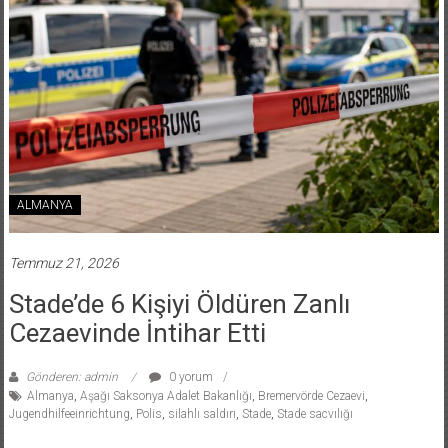
ALMANYA
Temmuz 21, 2026
Stade’de 6 Kişiyi Öldüren Zanlı
Cezaevinde İntihar Etti
Gönderen: admin
0 yorum
Almanya
,
Aşağı Saksonya Adalet Bakanlığı
,
Bremervörde Cezaevi
,
Jugendhilfeeinrichtung
,
Polis
,
silahlı saldırı
,
Stade
,
Stade sacvılığı