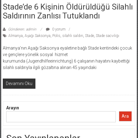
Stade’de 6 Kişinin Öldürüldüğü Silahlı
Saldırının Zanlısı Tutuklandı
Gönderen: admin
0 yorum
Almanya
,
Aşağı Saksonya
,
Polis
,
silahlı saldırı
,
Stade
,
Stade sacvılığı
Almanya’nın Aşağı Saksonya eyaletine bağlı Stade kentindeki çocuk
ve gençlere yönelik sosyal hizmet
kurumunda (Jugendhilfeeinrichtung) 6 çalışanın hayatını kaybettiği
silahlı saldırıyla ilgili gözaltına alınan 45 yaşındaki
Devamını Oku
Arayın
Ara