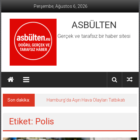
İçeriğe
Perşembe, Ağustos 6, 2026
geç
ASBÜLTEN
Gerçek ve tarafsız bir haber sitesi
Son dakika:
Hamburg’da Aşırı Hava Olayları Tatbikatı
Etiket: Polis