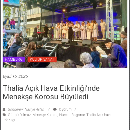
HAMBURG
KÜLTÜR SANAT
Eylül 16, 2025
Thalia Açık Hava Etkinliği’nde
Menekşe Korosu Büyüledi
Gönderen: Naciye Aslan
0 yorum
Güngör Yılmaz
,
Menekşe Korosu
,
Nurcan Başpınar
,
Thalia Açık hava
Etkinliği