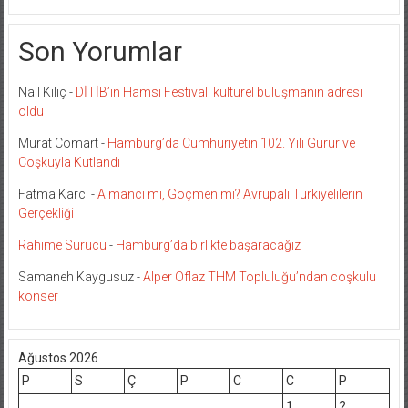
Son Yorumlar
Nail Kılıç
-
DİTİB’in Hamsi Festivali kültürel buluşmanın adresi
oldu
Murat Comart
-
Hamburg’da Cumhuriyetin 102. Yılı Gurur ve
Coşkuyla Kutlandı
Fatma Karcı
-
Almancı mı, Göçmen mi? Avrupalı Türkiyelilerin
Gerçekliği
Rahime Sürücü
-
Hamburg’da birlikte başaracağız
Samaneh Kaygusuz
-
Alper Oflaz THM Topluluğu’ndan coşkulu
konser
Ağustos 2026
P
S
Ç
P
C
C
P
1
2