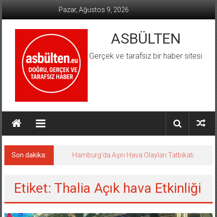
İçeriğe
Pazar, Ağustos 9, 2026
geç
ASBÜLTEN
Gerçek ve tarafsız bir haber sitesi
Son dakika:
Hamburg’da Aşırı Hava Olayları Tatbikatı
Etiket: Thalia Açık hava Etkinliği