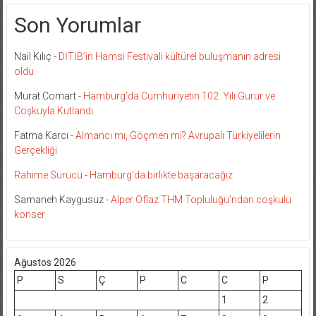
Son Yorumlar
Nail Kılıç
-
DİTİB’in Hamsi Festivali kültürel buluşmanın adresi
oldu
Murat Comart
-
Hamburg’da Cumhuriyetin 102. Yılı Gurur ve
Coşkuyla Kutlandı
Fatma Karcı
-
Almancı mı, Göçmen mi? Avrupalı Türkiyelilerin
Gerçekliği
Rahime Sürücü
-
Hamburg’da birlikte başaracağız
Samaneh Kaygusuz
-
Alper Oflaz THM Topluluğu’ndan coşkulu
konser
Ağustos 2026
P
S
Ç
P
C
C
P
1
2