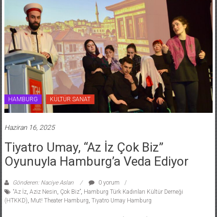
HAMBURG
KÜLTÜR SANAT
Haziran 16, 2025
Tiyatro Umay, “Az İz Çok Biz”
Oyunuyla Hamburg’a Veda Ediyor
Gönderen: Naciye Aslan
0 yorum
“Az İz
,
Aziz Nesin
,
Çok Biz”
,
Hamburg Türk Kadınları Kültür Derneği
(HTKKD)
,
Mut! Theater Hamburg
,
Tiyatro Umay Hamburg