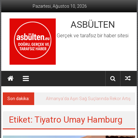
İçeriğe
Pazartesi, Ağustos 10, 2026
geç
ASBÜLTEN
Gerçek ve tarafsız bir haber sitesi
Son dakika:
Almanya’da Aşırı Sağ Suçlarında Rekor Artış
Etiket: Tiyatro Umay Hamburg