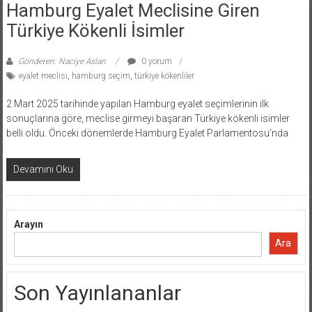
Hamburg Eyalet Meclisine Giren
Türkiye Kökenli İsimler
Gönderen: Naciye Aslan
0 yorum
eyalet meclisi
,
hamburg seçim
,
türkiye kökenliler
2 Mart 2025 tarihinde yapılan Hamburg eyalet seçimlerinin ilk
sonuçlarına göre, meclise girmeyi başaran Türkiye kökenli isimler
belli oldu. Önceki dönemlerde Hamburg Eyalet Parlamentosu’nda
Devamını Oku
Arayın
Ara
Son Yayınlananlar