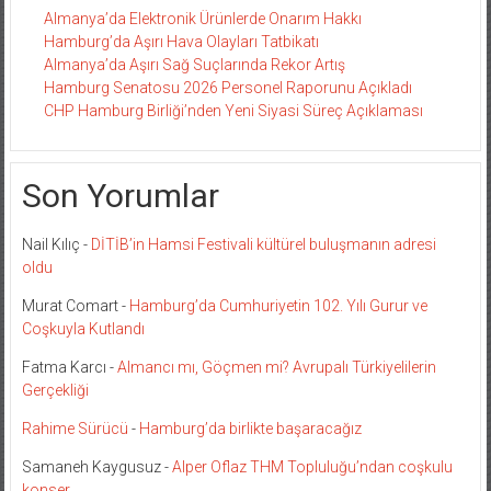
Almanya’da Elektronik Ürünlerde Onarım Hakkı
Hamburg’da Aşırı Hava Olayları Tatbikatı
Almanya’da Aşırı Sağ Suçlarında Rekor Artış
Hamburg Senatosu 2026 Personel Raporunu Açıkladı
CHP Hamburg Birliği’nden Yeni Siyasi Süreç Açıklaması
Son Yorumlar
Nail Kılıç
-
DİTİB’in Hamsi Festivali kültürel buluşmanın adresi
oldu
Murat Comart
-
Hamburg’da Cumhuriyetin 102. Yılı Gurur ve
Coşkuyla Kutlandı
Fatma Karcı
-
Almancı mı, Göçmen mi? Avrupalı Türkiyelilerin
Gerçekliği
Rahime Sürücü
-
Hamburg’da birlikte başaracağız
Samaneh Kaygusuz
-
Alper Oflaz THM Topluluğu’ndan coşkulu
konser