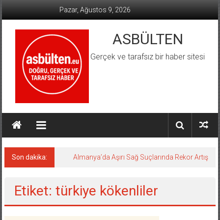
İçeriğe
Pazar, Ağustos 9, 2026
geç
ASBÜLTEN
Gerçek ve tarafsız bir haber sitesi
Son dakika:
Almanya’da Aşırı Sağ Suçlarında Rekor Artış
Etiket: türkiye kökenliler