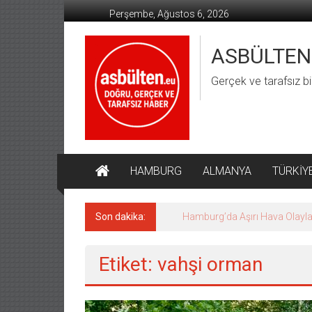
İçeriğe
Perşembe, Ağustos 6, 2026
geç
ASBÜLTEN
Gerçek ve tarafsız bi
HAMBURG
ALMANYA
TÜRKİY
Son dakika:
Hamburg’da Aşırı Hava Olaylar
Etiket: vahşi orman