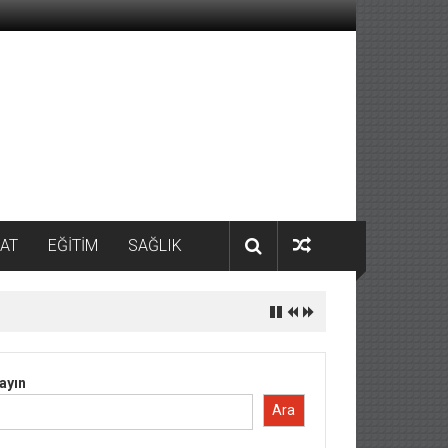
AT
EĞİTİM
SAĞLIK
ayın
Ara