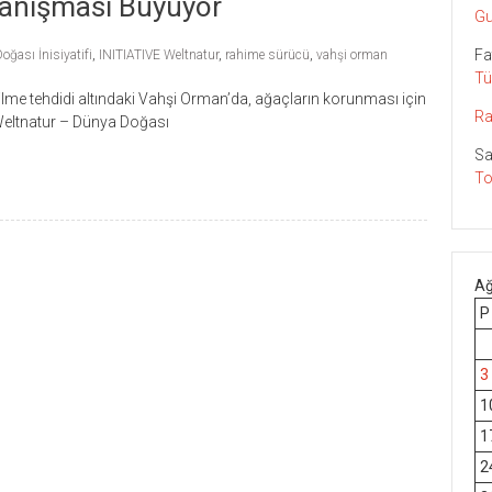
yanışması Büyüyor
Gu
Fa
ğası İnisiyatifi
,
INITIATIVE Weltnatur
,
rahime sürücü
,
vahşi orman
Tü
me tehdidi altındaki Vahşi Orman’da, ağaçların korunması için
Ra
eltnatur – Dünya Doğası
Sa
To
Ağ
P
3
1
1
2