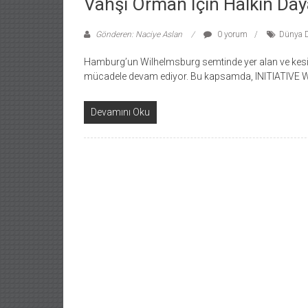
Vahşi Orman Için Halkın Da
Gönderen: Naciye Aslan
0 yorum
Dünya Do
Hamburg’un Wilhelmsburg semtinde yer alan ve kesil
mücadele devam ediyor. Bu kapsamda, INITIATIVE W
Devamını Oku