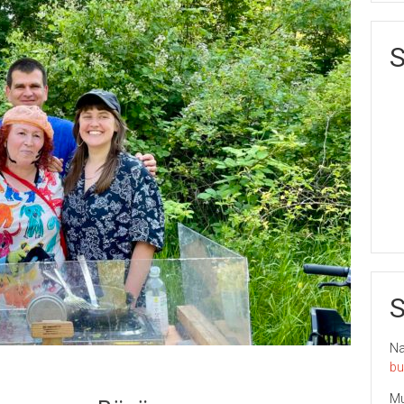
S
S
Nai
bu
Mu