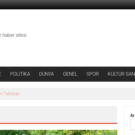
r haber sitesi
E
POLİTİKA
DÜNYA
GENEL
SPOR
KÜLTÜR SAN
ı Tatbikatı
Ar