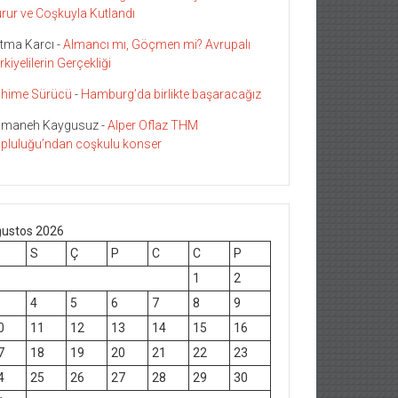
rur ve Coşkuyla Kutlandı
tma Karcı
-
Almancı mı, Göçmen mi? Avrupalı
rkiyelilerin Gerçekliği
hime Sürücü
-
Hamburg’da birlikte başaracağız
maneh Kaygusuz
-
Alper Oflaz THM
pluluğu’ndan coşkulu konser
ustos 2026
S
Ç
P
C
C
P
1
2
4
5
6
7
8
9
0
11
12
13
14
15
16
7
18
19
20
21
22
23
4
25
26
27
28
29
30