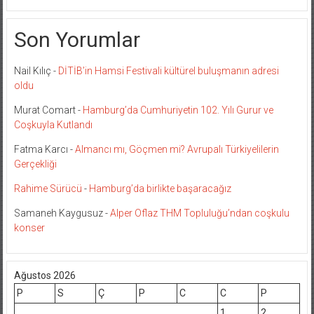
Son Yorumlar
Nail Kılıç
-
DİTİB’in Hamsi Festivali kültürel buluşmanın adresi
oldu
Murat Comart
-
Hamburg’da Cumhuriyetin 102. Yılı Gurur ve
Coşkuyla Kutlandı
Fatma Karcı
-
Almancı mı, Göçmen mi? Avrupalı Türkiyelilerin
Gerçekliği
Rahime Sürücü
-
Hamburg’da birlikte başaracağız
Samaneh Kaygusuz
-
Alper Oflaz THM Topluluğu’ndan coşkulu
konser
Ağustos 2026
P
S
Ç
P
C
C
P
1
2