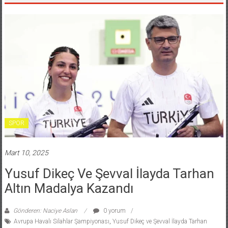
SPOR
Mart 10, 2025
Yusuf Dikeç Ve Şevval İlayda Tarhan
Altın Madalya Kazandı
Gönderen: Naciye Aslan
0 yorum
Avrupa Havalı Silahlar Şampiyonası
,
Yusuf Dikeç ve Şevval İlayda Tarhan