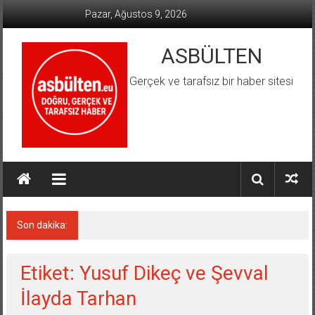
İçeriğe
Pazar, Ağustos 9, 2026
geç
ASBÜLTEN
Gerçek ve tarafsız bir haber sitesi
Son dakika:
Almanya’da Aşırı Sağ Suçlarında Rekor Artış
Etiket: Yusuf Dikeç ve Şevval
İlayda Tarhan