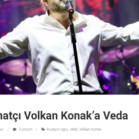
natçı Volkan Konak’a Veda
lan
0 yorum
Kuzeyin oğlu
,
vefat
,
Volkan Konak