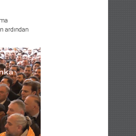
rma
in ardından