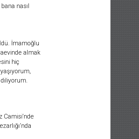
 bana nasıl
üldü. İmamoğlu
ezaevinde almak
ini hiç
 yaşıyorum,
 diliyorum.
z Camisi’nde
ezarlığı’nda