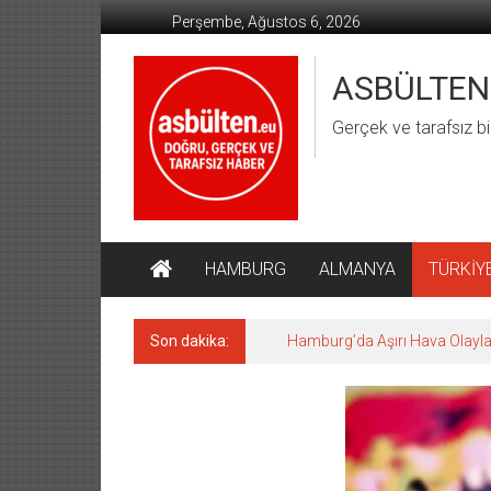
İçeriğe
Perşembe, Ağustos 6, 2026
geç
ASBÜLTEN
Gerçek ve tarafsız bi
HAMBURG
ALMANYA
TÜRKİY
Son dakika:
Hamburg’da Aşırı Hava Olaylar