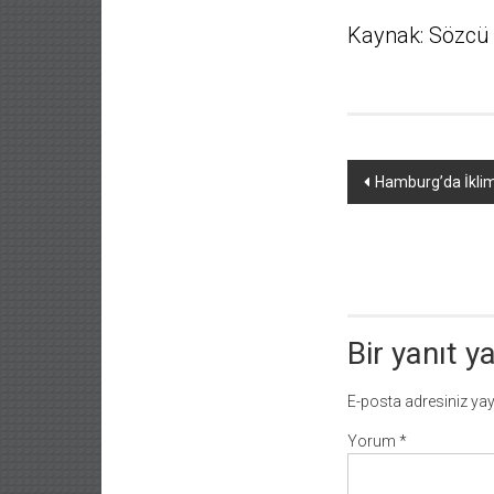
Kaynak: Sözcü
Yazı
Hamburg’da İkli
dolaşımı
Bir yanıt y
E-posta adresiniz ya
Yorum
*