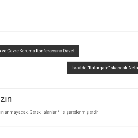
m ve Çevre Koruma Konferansına Davet
İsrail’de “Katargate” skandalı: Net
azın
yınlanmayacak.
Gerekli alanlar
*
ile işaretlenmişlerdir