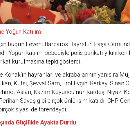
e Yoğun Katılım
çin bugün Levent Barbaros Hayrettin Paşa Camii’n
di. Yoğun katılım sebebiyle polis barikatı yıkılırken 
ikat kurulmasına tepki gösterdi.
e Konak’ın hayranları ve akrabalarının yanısıra Mü
lkan, Kutsi, Şevval Sam, Erol Evgin, Berkay, Sinan 
Mehmet Aslan, Kazım Koyuncu’nun kardeşi Niyazi K
Perihan Savaş gibi birçok ünlü isim katıldı. CHP Ge
irçok siyasi de törendeydi.
aşında Güçlükle Ayakta Durdu