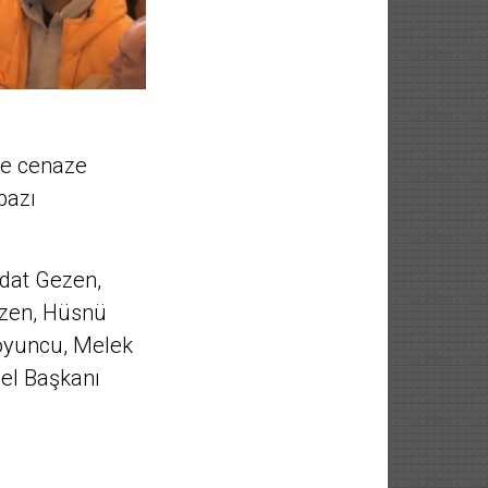
de cenaze
bazı
jdat Gezen,
Özen, Hüsnü
oyuncu, Melek
nel Başkanı