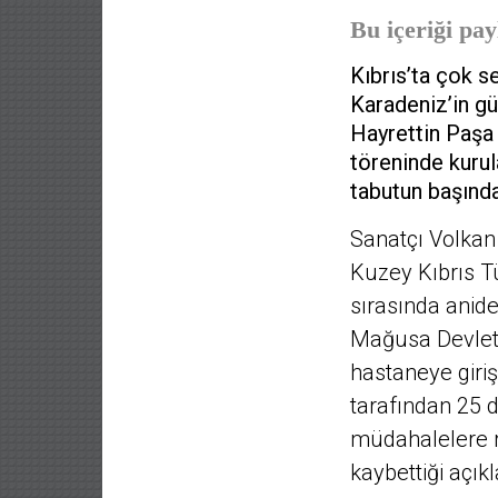
Bu içeriği pay
Kıbrıs’ta çok s
Karadeniz’in gü
Hayrettin Paşa
töreninde kurula
tabutun başında
Sanatçı Volka
Kuzey Kıbrıs Tü
sırasında anide
Mağusa Devlet 
hastaneye giriş
tarafından 25 
müdahalelere r
kaybettiği açıkl