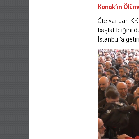
Konak’ın Ölümü
Öte yandan KKT
başlatıldığını 
İstanbul’a getiri