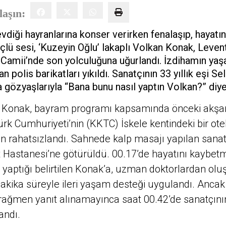
laşın:
evdiği hayranlarına konser verirken fenalaşıp, hayatı
çlü sesi, ‘Kuzeyin Oğlu’ lakaplı Volkan Konak, Leven
 Camii’nde son yolculuğuna uğurlandı. İzdihamın yaş
n polis barikatları yıkıldı. Sanatçının 33 yıllık eşi 
 gözyaşlarıyla “Bana bunu nasıl yaptın Volkan?” diye
n Konak, bayram programı kapsamında önceki akşa
rk Cumhuriyeti’nin (KKTC) İskele kentindeki bir ot
n rahatsızlandı. Sahnede kalp masajı yapılan sanat
Hastanesi’ne götürüldü. 00.17’de hayatını kaybetm
 yaptığı belirtilen Konak’a, uzman doktorlardan oluş
dakika süreyle ileri yaşam desteği uygulandı. Anca
ağmen yanıt alınamayınca saat 00.42’de sanatçının
andı.