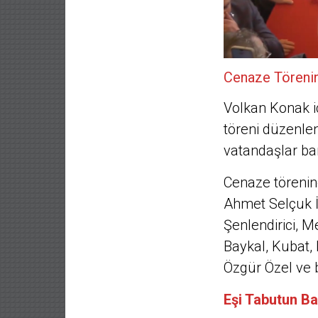
Cenaze Törenin
Volkan Konak i
töreni düzenlen
vatandaşlar bar
Cenaze törenin
Ahmet Selçuk İ
Şenlendirici, 
Baykal, Kubat, 
Özgür Özel ve b
Eşi Tabutun B