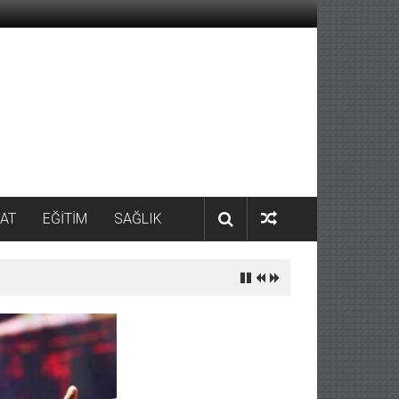
AT
EĞİTİM
SAĞLIK