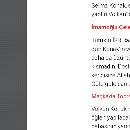
Selma Konak, e
yaptın Volkan” 
İmamoğlu Çel
Tutuklu İBB B
dün Konak’ın ve
daha da üzüntü
kısmadın. Dos
kendisine Allah
Güle güle can d
Maçka’da Topr
Volkan Konak,
öğlen yapılacak
babasının yanı