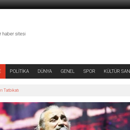
r haber sitesi
E
POLİTİKA
DÜNYA
GENEL
SPOR
KÜLTÜR SAN
ı Tatbikatı