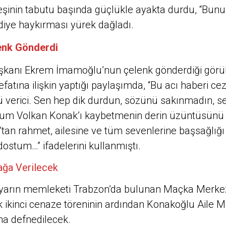
şinin tabutu başında güçlükle ayakta durdu, “Bunu
diye haykırması yürek dağladı.
enk Gönderdi
aşkanı Ekrem İmamoğlu’nun çelenk gönderdiği gör
fatına ilişkin yaptığı paylaşımda, “Bu acı haberi c
 verici. Sen hep dik durdun, sözünü sakınmadın, ses
tum Volkan Konak’ı kaybetmenin derin üzüntüsünü
’tan rahmet, ailesine ve tüm sevenlerine başsağlığı
ostum…” ifadelerini kullanmıştı.
ağa Verilecek
 yarın memleketi Trabzon’da bulunan Maçka Merke
 ikinci cenaze töreninin ardından Konakoğlu Aile M
na defnedilecek.