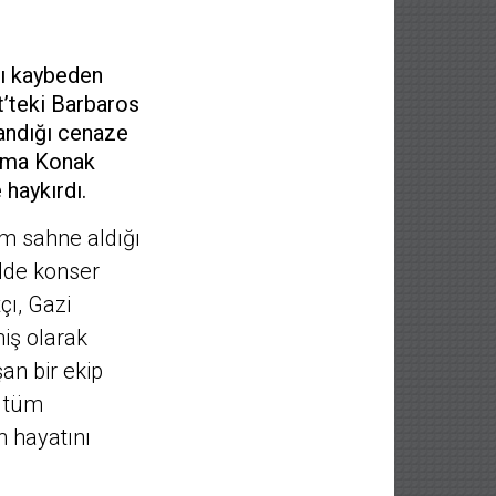
nı kaybeden
t’teki Barbaros
andığı cenaze
Selma Konak
 haykırdı.
m sahne aldığı
elde konser
çı, Gazi
iş olarak
an bir ekip
k tüm
 hayatını