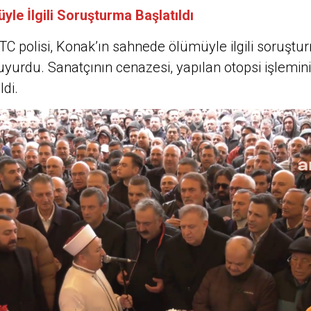
yle İlgili Soruşturma Başlatıldı
C polisi, Konak’ın sahnede ölümüyle ilgili soruştu
duyurdu. Sanatçının cenazesi, yapılan otopsi işlemin
ldi.