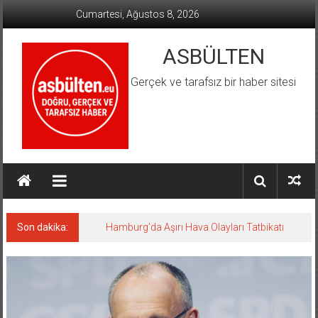
İçeriğe
Cumartesi, Ağustos 8, 2026
geç
ASBÜLTEN
Gerçek ve tarafsız bir haber sitesi
Son dakika:
Hamburg’da Aşırı Hava Olayları Tatbikatı