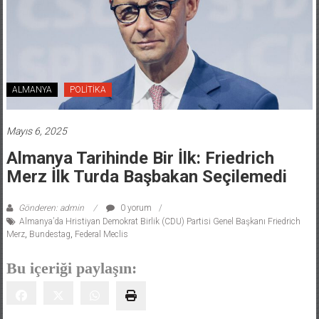
ALMANYA
POLİTİKA
Mayıs 6, 2025
Almanya Tarihinde Bir İlk: Friedrich
Merz İlk Turda Başbakan Seçilemedi
Gönderen: admin
0 yorum
Almanya’da Hristiyan Demokrat Birlik (CDU) Partisi Genel Başkanı Friedrich
Merz
,
Bundestag
,
Federal Meclis
Bu içeriği paylaşın: