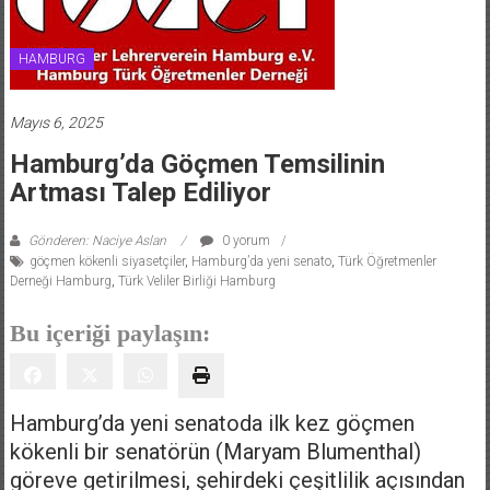
HAMBURG
Mayıs 6, 2025
Hamburg’da Göçmen Temsilinin
Artması Talep Ediliyor
Gönderen: Naciye Aslan
0 yorum
göçmen kökenli siyasetçiler
,
Hamburg’da yeni senato
,
Türk Öğretmenler
Derneği Hamburg
,
Türk Veliler Birliği Hamburg
Bu içeriği paylaşın:
Hamburg’da yeni senatoda ilk kez göçmen
kökenli bir senatörün (Maryam Blumenthal)
göreve getirilmesi, şehirdeki çeşitlilik açısından