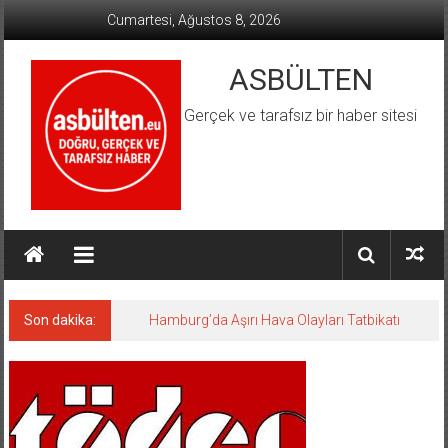
İçeriğe
Cumartesi, Ağustos 8, 2026
geç
ASBÜLTEN
Gerçek ve tarafsız bir haber sitesi
Son dakika:
Hamburg’da Aşırı Hava Olayları Tatbikatı