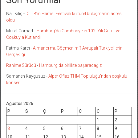
Nail Kılıç
-
DİTİB’in Hamsi Festivali kültürel buluşmanın adresi
oldu
Murat Comart
-
Hamburg’da Cumhuriyetin 102. Yılı Gurur ve
Coşkuyla Kutlandı
Fatma Karcı
-
Almancı mı, Göçmen mi? Avrupalı Türkiyelilerin
Gerçekliği
Rahime Sürücü
-
Hamburg’da birlikte başaracağız
Samaneh Kaygusuz
-
Alper Oflaz THM Topluluğu’ndan coşkulu
konser
Ağustos 2026
P
S
Ç
P
C
C
P
1
2
3
4
5
6
7
8
9
10
11
12
13
14
15
16