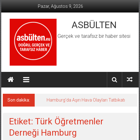
İçeriğe
Pazar, Ağustos 9, 2026
geç
ASBÜLTEN
Gerçek ve tarafsız bir haber sitesi
Son dakika:
Hamburg’da Aşırı Hava Olayları Tatbikatı
Etiket: Türk Öğretmenler
Derneği Hamburg