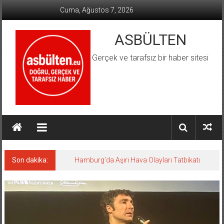
İçeriğe
Cuma, Ağustos 7, 2026
geç
ASBÜLTEN
Gerçek ve tarafsız bir haber sitesi
Son dakika:
Hamburg’da Aşırı Hava Olayları Tatbikatı