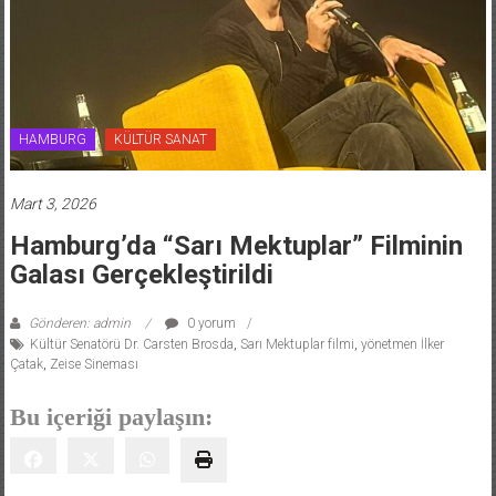
HAMBURG
KÜLTÜR SANAT
Mart 3, 2026
Hamburg’da “Sarı Mektuplar” Filminin
Galası Gerçekleştirildi
Gönderen: admin
0 yorum
Kültür Senatörü Dr. Carsten Brosda
,
Sarı Mektuplar filmi
,
yönetmen İlker
Çatak
,
Zeise Sineması
Bu içeriği paylaşın: