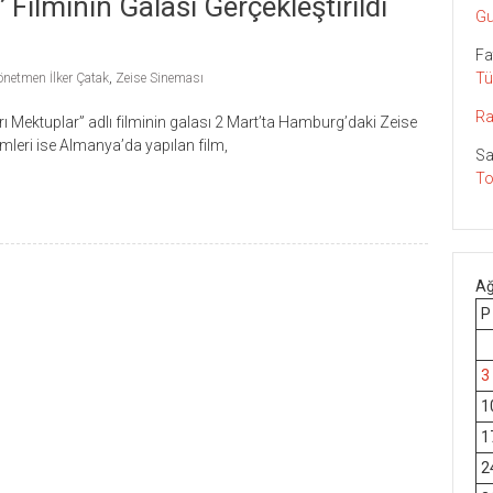
Filminin Galası Gerçekleştirildi
Gu
Fa
Tü
önetmen İlker Çatak
,
Zeise Sineması
Ra
ı Mektuplar” adlı filminin galası 2 Mart’ta Hamburg’daki Zeise
mleri ise Almanya’da yapılan film,
Sa
To
Ağ
P
3
1
1
2