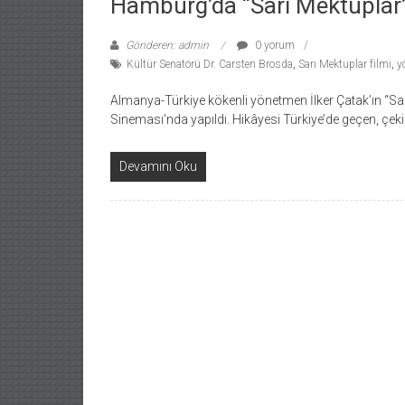
Hamburg’da “Sarı Mektuplar” 
Gönderen: admin
0 yorum
Kültür Senatörü Dr. Carsten Brosda
,
Sarı Mektuplar filmi
,
y
Almanya-Türkiye kökenli yönetmen İlker Çatak’ın “Sar
Sineması’nda yapıldı. Hikâyesi Türkiye’de geçen, çeki
Devamını Oku