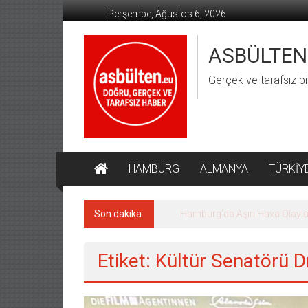
İçeriğe
Perşembe, Ağustos 6, 2026
geç
ASBÜLTEN
Gerçek ve tarafsız bi
HAMBURG
ALMANYA
TÜRKİY
Son dakika:
Hamburg’da Aşırı Hava Olaylar
Etiket: Kültür Senatörü 