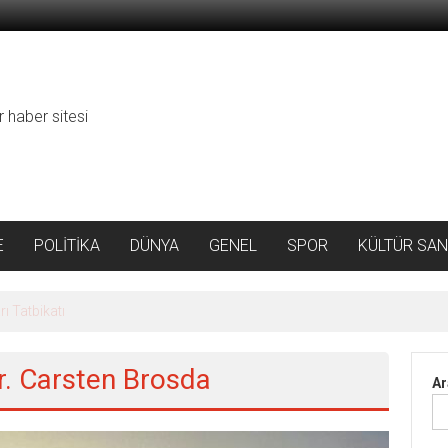
r haber sitesi
E
POLİTİKA
DÜNYA
GENEL
SPOR
KÜLTÜR SAN
ı Tatbikatı
Dr. Carsten Brosda
Ar