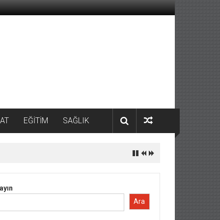
AT
EĞİTİM
SAĞLIK
ayın
Ara