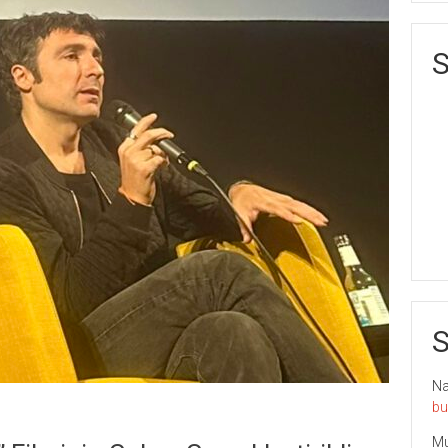
S
S
Nai
bu
Mu