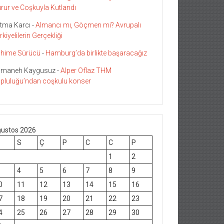
rur ve Coşkuyla Kutlandı
tma Karcı
-
Almancı mı, Göçmen mi? Avrupalı
rkiyelilerin Gerçekliği
hime Sürücü
-
Hamburg’da birlikte başaracağız
maneh Kaygusuz
-
Alper Oflaz THM
pluluğu’ndan coşkulu konser
ustos 2026
S
Ç
P
C
C
P
1
2
4
5
6
7
8
9
0
11
12
13
14
15
16
7
18
19
20
21
22
23
4
25
26
27
28
29
30