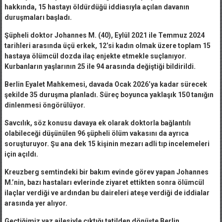
hakkında, 15 hastayı öldürdüğü iddiasıyla açılan davanın
duruşmaları başladı.
Şüpheli doktor Johannes M. (40), Eylül 2021 ile Temmuz 2024
tarihleri arasında üçü erkek, 12’si kadın olmak üzere toplam 15
hastaya ölümcül dozda ilaç enjekte etmekle suçlanıyor.
Kurbanların yaşlarının 25 ile 94 arasında değiştiği bildirildi.
Berlin Eyalet Mahkemesi, davada Ocak 2026’ya kadar sürecek
şekilde 35 duruşma planladı. Süreç boyunca yaklaşık 150 tanığın
dinlenmesi öngörülüyor.
Savcılık, söz konusu davaya ek olarak doktorla bağlantılı
olabileceği düşünülen 96 şüpheli ölüm vakasını da ayrıca
soruşturuyor. Şu ana dek 15 kişinin mezarı adli tıp incelemeleri
için açıldı.
Kreuzberg semtindeki bir bakım evinde görev yapan Johannes
M.’nin, bazı hastaları evlerinde ziyaret ettikten sonra ölümcül
ilaçlar verdiği ve ardından bu daireleri ateşe verdiği de iddialar
arasında yer alıyor.
Geçtiğimiz yaz ailesiyle çıktığı tatilden dönüşte Berlin