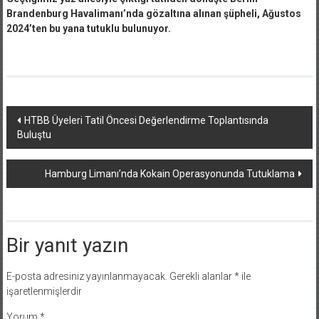
Brandenburg Havalimanı’nda gözaltına alınan şüpheli, Ağustos
2024’ten bu yana tutuklu bulunuyor.
Yazı
HTBB Üyeleri Tatil Öncesi Değerlendirme Toplantısında
Buluştu
dolaşımı
Hamburg Limanı’nda Kokain Operasyonunda Tutuklama
Bir yanıt yazın
E-posta adresiniz yayınlanmayacak.
Gerekli alanlar
*
ile
işaretlenmişlerdir
Yorum
*