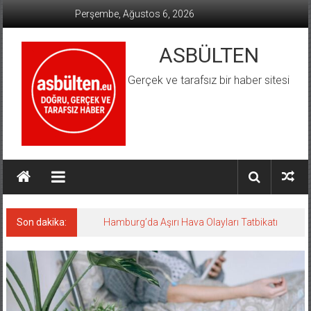
İçeriğe
Perşembe, Ağustos 6, 2026
geç
ASBÜLTEN
Gerçek ve tarafsız bir haber sitesi
Son dakika:
Hamburg’da Aşırı Hava Olayları Tatbikatı