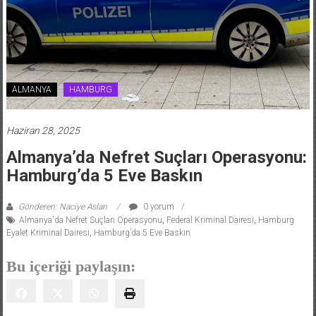
ALMANYA
HAMBURG
Haziran 28, 2025
Almanya’da Nefret Suçları Operasyonu:
Hamburg’da 5 Eve Baskın
Gönderen: Naciye Aslan
0 yorum
Almanya'da Nefret Suçları Operasyonu
,
Federal Kriminal Dairesi
,
Hamburg
Eyalet Kriminal Dairesi
,
Hamburg’da 5 Eve Baskın
Bu içeriği paylaşın: