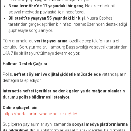
Neuallermöhe’de 17 yaşındaki bir genç
, Nazi sembolünü
sosyal medyada paylaştığı için hedefteydi.
Billstedt’te yaşayan 55 yaşındaki bir kişi
, Nusra Cephesi
tarafından gerçekleştirilen bir infazı internet üzerinden desteklediği
şüphesiyle sorgulanıyor.
Tüm aramalarda
veri taşıyıcılarına
, özellikle cep telefonlarına el
konuldu. Soruşturmalar, Hamburg Başsavcılığı ve savcılık tarafından
LKA 7 ile birlikte yürütülmeye devam ediyor.
Halktan Destek Çağrısı
Polis,
nefret söylemi ve dijital şiddetle mücadelede
vatandaşların
desteğini talep ediyor.
İnternette nefret içeriklerine denk gelen ya da mağdur olanların
durumu polise bildirmesi isteniyor.
Online şikayet için:
https://portal.onlinewache.polizei.de/de/
Suç içeren paylaşımlar aynı zamanda
sosyal medya platformlarına
da bildirilmelidir
. Bu platformlar, yasal olarak içerikleri kaldırmakla