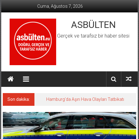
İçeriğe
Cuma, Ağustos 7, 2026
geç
ASBÜLTEN
Gerçek ve tarafsız bir haber sitesi
Son dakika:
Hamburg’da Aşırı Hava Olayları Tatbikatı