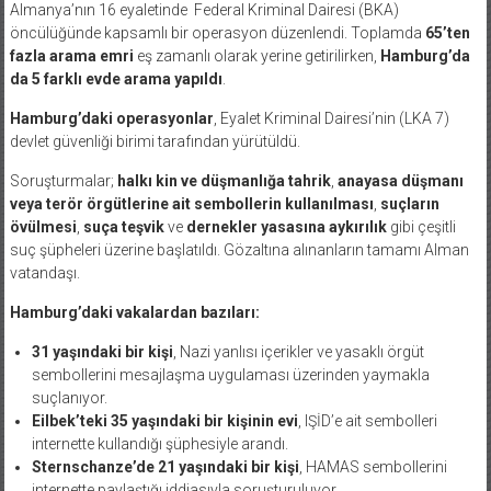
Almanya’nın 16 eyaletinde Federal Kriminal Dairesi (BKA)
öncülüğünde kapsamlı bir operasyon düzenlendi. Toplamda
65’ten
fazla arama emri
eş zamanlı olarak yerine getirilirken,
Hamburg’da
da 5 farklı evde arama yapıldı
.
Hamburg’daki operasyonlar
, Eyalet Kriminal Dairesi’nin (LKA 7)
devlet güvenliği birimi tarafından yürütüldü.
Soruşturmalar;
halkı kin ve düşmanlığa tahrik
,
anayasa düşmanı
veya terör örgütlerine ait sembollerin kullanılması
,
suçların
övülmesi
,
suça teşvik
ve
dernekler yasasına aykırılık
gibi çeşitli
suç şüpheleri üzerine başlatıldı. Gözaltına alınanların tamamı Alman
vatandaşı.
Hamburg’daki vakalardan bazıları:
31 yaşındaki bir kişi
, Nazi yanlısı içerikler ve yasaklı örgüt
sembollerini mesajlaşma uygulaması üzerinden yaymakla
suçlanıyor.
Eilbek’teki 35 yaşındaki bir kişinin evi
, IŞİD’e ait sembolleri
internette kullandığı şüphesiyle arandı.
Sternschanze’de 21 yaşındaki bir kişi
, HAMAS sembollerini
internette paylaştığı iddiasıyla soruşturuluyor.