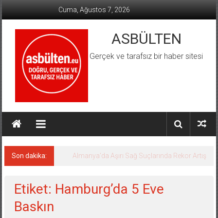
İçeriğe
Cuma, Ağustos 7, 2026
geç
ASBÜLTEN
Gerçek ve tarafsız bir haber sitesi
Son dakika:
Almanya’da Aşırı Sağ Suçlarında Rekor Artış
Etiket: Hamburg’da 5 Eve
Baskın