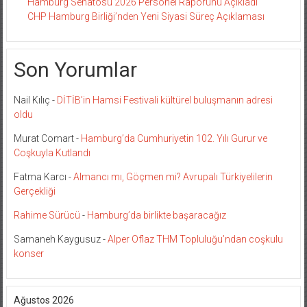
Hamburg Senatosu 2026 Personel Raporunu Açıkladı
CHP Hamburg Birliği’nden Yeni Siyasi Süreç Açıklaması
Son Yorumlar
Nail Kılıç
-
DİTİB’in Hamsi Festivali kültürel buluşmanın adresi
oldu
Murat Comart
-
Hamburg’da Cumhuriyetin 102. Yılı Gurur ve
Coşkuyla Kutlandı
Fatma Karcı
-
Almancı mı, Göçmen mi? Avrupalı Türkiyelilerin
Gerçekliği
Rahime Sürücü
-
Hamburg’da birlikte başaracağız
Samaneh Kaygusuz
-
Alper Oflaz THM Topluluğu’ndan coşkulu
konser
Ağustos 2026