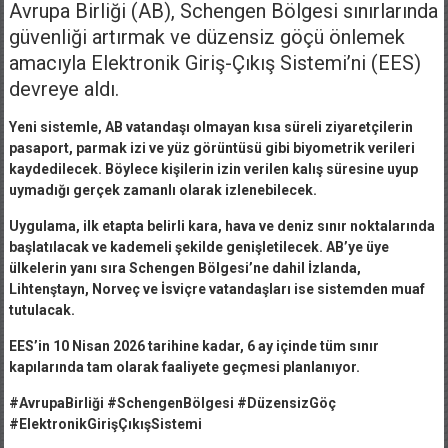
Avrupa Birliği (AB), Schengen Bölgesi sınırlarında
güvenliği artırmak ve düzensiz göçü önlemek
amacıyla Elektronik Giriş-Çıkış Sistemi’ni (EES)
devreye aldı.
Yeni sistemle, AB vatandaşı olmayan kısa süreli ziyaretçilerin
pasaport, parmak izi ve yüz görüntüsü gibi biyometrik verileri
kaydedilecek. Böylece kişilerin izin verilen kalış süresine uyup
uymadığı gerçek zamanlı olarak izlenebilecek.
Uygulama, ilk etapta belirli kara, hava ve deniz sınır noktalarında
başlatılacak ve kademeli şekilde genişletilecek. AB’ye üye
ülkelerin yanı sıra Schengen Bölgesi’ne dahil İzlanda,
Lihtenştayn, Norveç ve İsviçre vatandaşları ise sistemden muaf
tutulacak.
EES’in 10 Nisan 2026 tarihine kadar, 6 ay içinde tüm sınır
kapılarında tam olarak faaliyete geçmesi planlanıyor.
#AvrupaBirliği #SchengenBölgesi #DüzensizGöç
#ElektronikGirişÇıkışSistemi