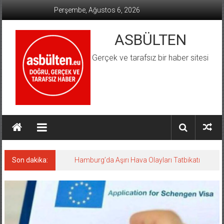
İçeriğe
Perşembe, Ağustos 6, 2026
geç
ASBÜLTEN
Gerçek ve tarafsız bir haber sitesi
Son dakika:
Hamburg’da Aşırı Hava Olayları Tatbikatı