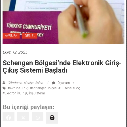
AVRUPA
GENEL
Ekim 12, 2025
Schengen Bölgesi’nde Elektronik Giriş-
Çıkış Sistemi Başladı
Gönderen: Naciye Aslan
0 yorum
#AvrupaBirliği #SchengenBölgesi #DüzensizGöç
#ElektronikGirişÇıkışSistemi
Bu içeriği paylaşın: