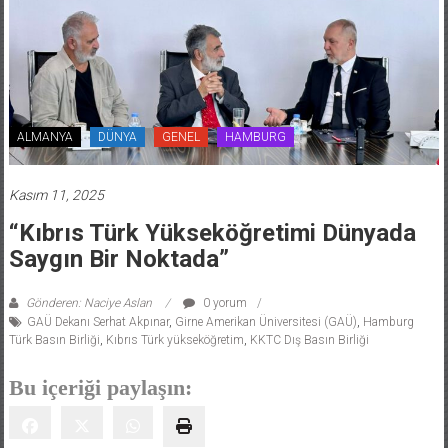
ALMANYA
DÜNYA
GENEL
HAMBURG
Kasım 11, 2025
“Kıbrıs Türk Yükseköğretimi Dünyada
Saygın Bir Noktada”
Gönderen: Naciye Aslan
0 yorum
GAÜ Dekanı Serhat Akpınar
,
Girne Amerikan Üniversitesi (GAÜ)
,
Hamburg
Türk Basın Birliği
,
Kıbrıs Türk yükseköğretim
,
KKTC Dış Basın Birliği
Bu içeriği paylaşın: