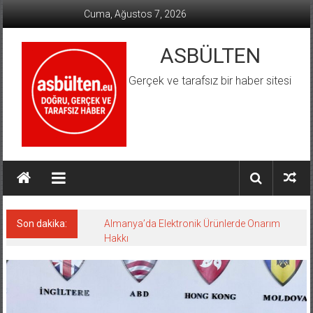
İçeriğe
Cuma, Ağustos 7, 2026
geç
ASBÜLTEN
Gerçek ve tarafsız bir haber sitesi
Son dakika:
Almanya’da Elektronik Ürünlerde Onarım
Hakkı