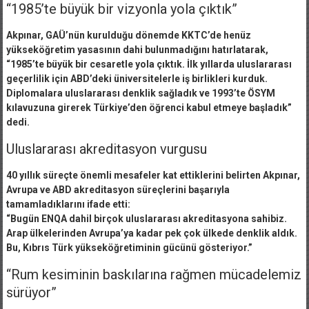
“1985’te büyük bir vizyonla yola çıktık”
Akpınar, GAÜ’nün kurulduğu dönemde KKTC’de henüz
yükseköğretim yasasının dahi bulunmadığını hatırlatarak,
“1985’te büyük bir cesaretle yola çıktık. İlk yıllarda uluslararası
geçerlilik için ABD’deki üniversitelerle iş birlikleri kurduk.
Diplomalara uluslararası denklik sağladık ve 1993’te ÖSYM
kılavuzuna girerek Türkiye’den öğrenci kabul etmeye başladık”
dedi.
Uluslararası akreditasyon vurgusu
40 yıllık süreçte önemli mesafeler kat ettiklerini belirten Akpınar,
Avrupa ve ABD akreditasyon süreçlerini başarıyla
tamamladıklarını ifade etti:
“Bugün ENQA dahil birçok uluslararası akreditasyona sahibiz.
Arap ülkelerinden Avrupa’ya kadar pek çok ülkede denklik aldık.
Bu, Kıbrıs Türk yükseköğretiminin gücünü gösteriyor.”
“Rum kesiminin baskılarına rağmen mücadelemiz
sürüyor”