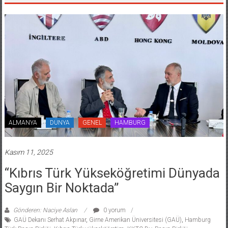
ALMANYA
DÜNYA
GENEL
HAMBURG
Kasım 11, 2025
“Kıbrıs Türk Yükseköğretimi Dünyada
Saygın Bir Noktada”
Gönderen: Naciye Aslan
0 yorum
GAÜ Dekanı Serhat Akpınar
,
Girne Amerikan Üniversitesi (GAÜ)
,
Hamburg