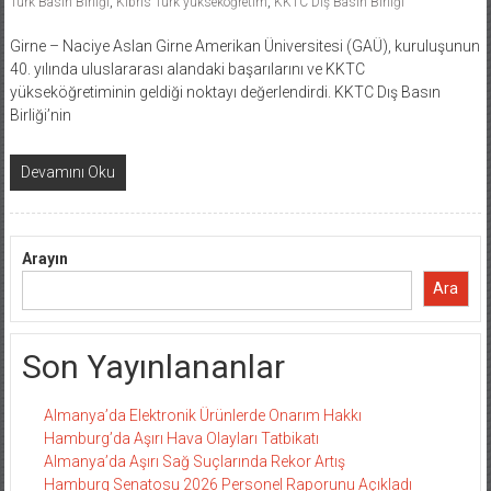
Türk Basın Birliği
,
Kıbrıs Türk yükseköğretim
,
KKTC Dış Basın Birliği
Girne – Naciye Aslan Girne Amerikan Üniversitesi (GAÜ), kuruluşunun
40. yılında uluslararası alandaki başarılarını ve KKTC
yükseköğretiminin geldiği noktayı değerlendirdi. KKTC Dış Basın
Birliği’nin
Devamını Oku
Arayın
Ara
Son Yayınlananlar
Almanya’da Elektronik Ürünlerde Onarım Hakkı
Hamburg’da Aşırı Hava Olayları Tatbikatı
Almanya’da Aşırı Sağ Suçlarında Rekor Artış
Hamburg Senatosu 2026 Personel Raporunu Açıkladı