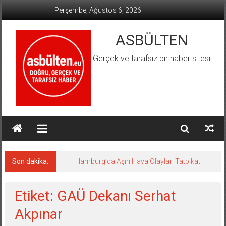
İçeriğe
Perşembe, Ağustos 6, 2026
geç
ASBÜLTEN
Gerçek ve tarafsız bir haber sitesi
Son dakika:
Hamburg’da Aşırı Hava Olayları Tatbikatı
Etiket: GAÜ Dekanı Serhat
Akpınar