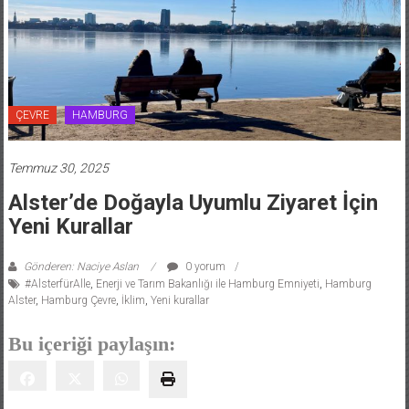
ÇEVRE
HAMBURG
Temmuz 30, 2025
Alster’de Doğayla Uyumlu Ziyaret İçin
Yeni Kurallar
Gönderen: Naciye Aslan
0 yorum
#AlsterfürAlle
,
Enerji ve Tarım Bakanlığı ile Hamburg Emniyeti
,
Hamburg
Alster
,
Hamburg Çevre
,
İklim
,
Yeni kurallar
Bu içeriği paylaşın: