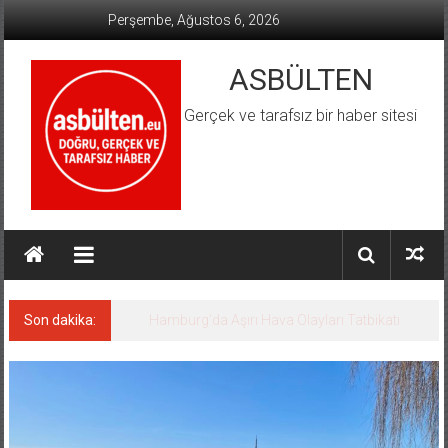
İçeriğe
Perşembe, Ağustos 6, 2026
geç
ASBÜLTEN
Gerçek ve tarafsız bir haber sitesi
Son dakika:
Hamburg’da Aşırı Hava Olayları Tatbikatı