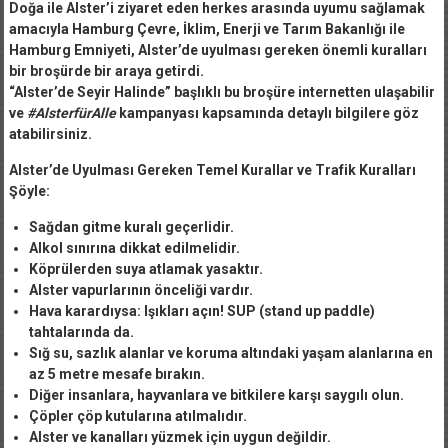
Doğa ile Alster’i ziyaret eden herkes arasında uyumu sağlamak
amacıyla Hamburg Çevre, İklim, Enerji ve Tarım Bakanlığı ile
Hamburg Emniyeti, Alster’de uyulması gereken önemli kuralları
bir broşürde bir araya getirdi.
“Alster’de Seyir Halinde”
başlıklı bu broşüre internetten ulaşabilir
ve
#AlsterfürAlle
kampanyası kapsamında detaylı bilgilere göz
atabilirsiniz.
Alster’de Uyulması Gereken Temel Kurallar ve Trafik Kuralları
Şöyle:
Sağdan gitme kuralı geçerlidir.
Alkol sınırına dikkat edilmelidir.
Köprülerden suya atlamak yasaktır.
Alster vapurlarının önceliği vardır.
Hava karardıysa: Işıkları açın! SUP (stand up paddle)
tahtalarında da.
Sığ su, sazlık alanlar ve koruma altındaki yaşam alanlarına en
az 5 metre mesafe bırakın.
Diğer insanlara, hayvanlara ve bitkilere karşı saygılı olun.
Çöpler çöp kutularına atılmalıdır.
Alster ve kanalları yüzmek için uygun değildir.