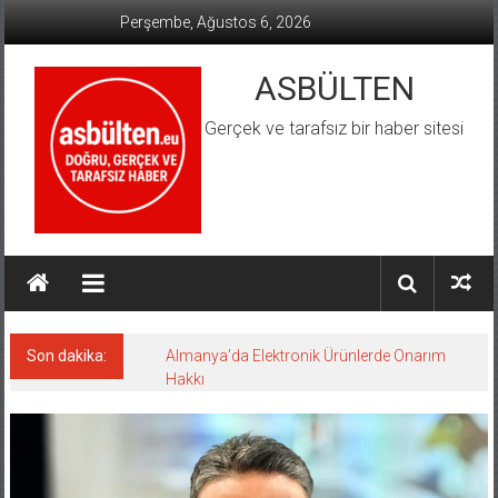
İçeriğe
Perşembe, Ağustos 6, 2026
geç
ASBÜLTEN
Gerçek ve tarafsız bir haber sitesi
Son dakika:
Almanya’da Elektronik Ürünlerde Onarım
Hakkı