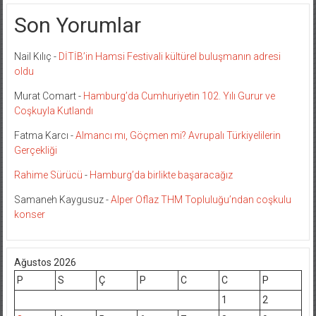
Son Yorumlar
Nail Kılıç
-
DİTİB’in Hamsi Festivali kültürel buluşmanın adresi
oldu
Murat Comart
-
Hamburg’da Cumhuriyetin 102. Yılı Gurur ve
Coşkuyla Kutlandı
Fatma Karcı
-
Almancı mı, Göçmen mi? Avrupalı Türkiyelilerin
Gerçekliği
Rahime Sürücü
-
Hamburg’da birlikte başaracağız
Samaneh Kaygusuz
-
Alper Oflaz THM Topluluğu’ndan coşkulu
konser
Ağustos 2026
P
S
Ç
P
C
C
P
1
2