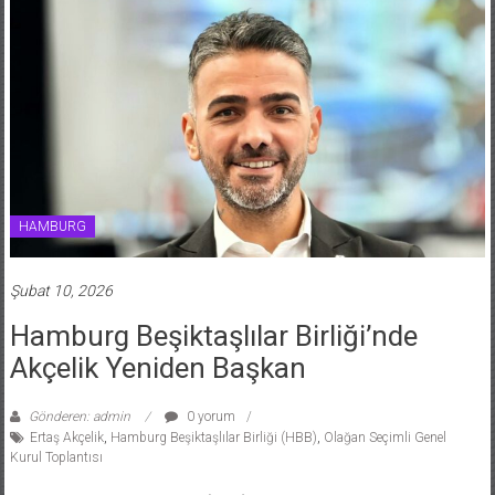
HAMBURG
Şubat 10, 2026
Hamburg Beşiktaşlılar Birliği’nde
Akçelik Yeniden Başkan
Gönderen: admin
0 yorum
Ertaş Akçelik
,
Hamburg Beşiktaşlılar Birliği (HBB)
,
Olağan Seçimli Genel
Kurul Toplantısı