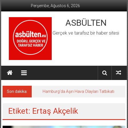
İçeriğe
Perşembe, Ağustos 6, 2026
geç
ASBÜLTEN
Gerçek ve tarafsız bir haber sitesi
Son dakika:
Hamburg’da Aşırı Hava Olayları Tatbikatı
Etiket: Ertaş Akçelik