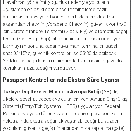
Havalimanı yönetimi, yoğunluk nedeniyle yolcuların
uçuşlardan en az iki saat önce terminallerde hazır
bulunmasını tavsiye ediyor. Süreci hızlandırmak adına
akşamdan check-in (Vorabend-Check-in), güvenlik kontrolü
için ücretsiz randevu sistemi (Slot & Fly) ve otomatik bagaj
teslim (Self-Bag-Drop) cihazlarının kullanılması öneriliyor.
Ekim ayının sonuna kadar havalimanı terminalleri sabah
saat 03:15’te, güvenlik kontrolleri ise 03:30’da açılacak.
Yetkililer, el bagajlarının minimumda tutulmasının güvenlik
kuyruklarını azaltacağını vurguluyor.
Pasaport Kontrollerinde Ekstra Süre Uyarısı
Türkiye
,
İngiltere
ve
Mısır
gibi
Avrupa Birliği
(AB) dışı
ülkelere seyahat edecek yolcular için yeni Avrupa Giriş/Çıkış
Sistemi (Entry/Exit System – EES) uygulanıyor. Federal
Polisin devreye aldığı bu sistem nedeniyle pasaport kontrol
noktalarında ekstra yoğunluk yaşanabileceği, bu yüzden
yolcuların güvenlik geçişinin ardından hızla kapılarına (gate)