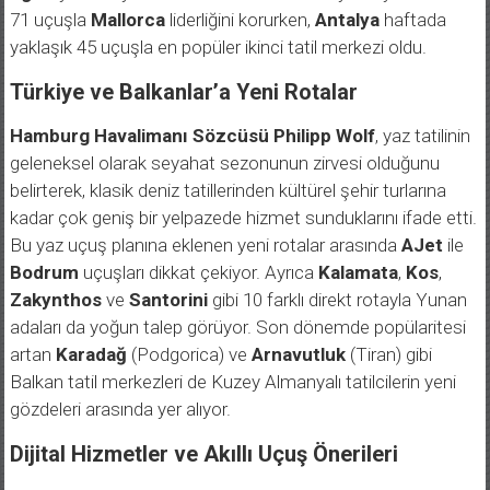
71 uçuşla
Mallorca
liderliğini korurken,
Antalya
haftada
yaklaşık 45 uçuşla en popüler ikinci tatil merkezi oldu.
Türkiye ve Balkanlar’a Yeni Rotalar
Hamburg Havalimanı Sözcüsü Philipp Wolf
, yaz tatilinin
geleneksel olarak seyahat sezonunun zirvesi olduğunu
belirterek, klasik deniz tatillerinden kültürel şehir turlarına
kadar çok geniş bir yelpazede hizmet sunduklarını ifade etti.
Bu yaz uçuş planına eklenen yeni rotalar arasında
AJet
ile
Bodrum
uçuşları dikkat çekiyor. Ayrıca
Kalamata
,
Kos
,
Zakynthos
ve
Santorini
gibi 10 farklı direkt rotayla Yunan
adaları da yoğun talep görüyor. Son dönemde popülaritesi
artan
Karadağ
(Podgorica) ve
Arnavutluk
(Tiran) gibi
Balkan tatil merkezleri de Kuzey Almanyalı tatilcilerin yeni
gözdeleri arasında yer alıyor.
Dijital Hizmetler ve Akıllı Uçuş Önerileri