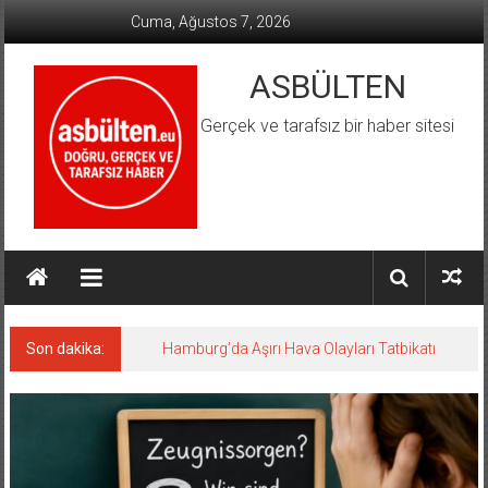
İçeriğe
Cuma, Ağustos 7, 2026
geç
ASBÜLTEN
Gerçek ve tarafsız bir haber sitesi
Son dakika:
Hamburg’da Aşırı Hava Olayları Tatbikatı