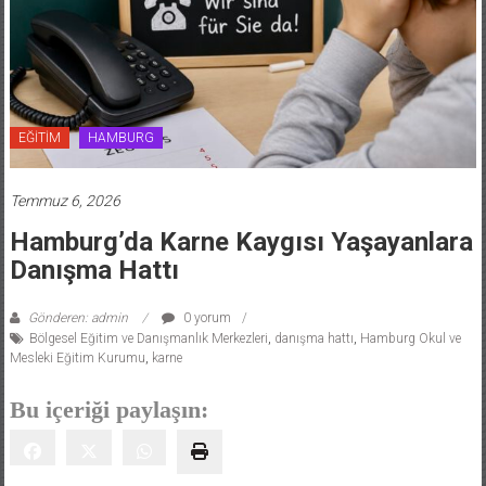
EĞİTİM
HAMBURG
Temmuz 6, 2026
Hamburg’da Karne Kaygısı Yaşayanlara
Danışma Hattı
Gönderen: admin
0 yorum
Bölgesel Eğitim ve Danışmanlık Merkezleri
,
danışma hattı
,
Hamburg Okul ve
Mesleki Eğitim Kurumu
,
karne
Bu içeriği paylaşın: