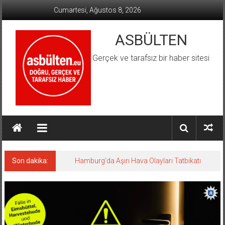
İçeriğe
Cumartesi, Ağustos 8, 2026
geç
ASBÜLTEN
Gerçek ve tarafsız bir haber sitesi
Son dakika:
Hamburg’da Aşırı Hava Olayları Tatbikatı