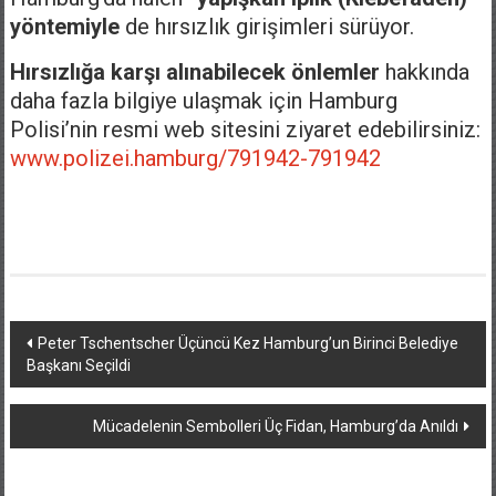
yöntemiyle
de hırsızlık girişimleri sürüyor.
Hırsızlığa karşı alınabilecek önlemler
hakkında
daha fazla bilgiye ulaşmak için Hamburg
Polisi’nin resmi web sitesini ziyaret edebilirsiniz:
www.polizei.hamburg/791942-791942
Yazı
Peter Tschentscher Üçüncü Kez Hamburg’un Birinci Belediye
Başkanı Seçildi
dolaşımı
Mücadelenin Sembolleri Üç Fidan, Hamburg’da Anıldı