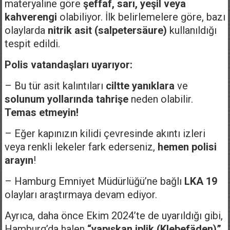
materyaline göre
şeffaf, sarı, yeşil veya
kahverengi
olabiliyor. İlk belirlemelere göre, bazı
olaylarda
nitrik asit (salpetersäure)
kullanıldığı
tespit edildi.
Polis vatandaşları uyarıyor:
– Bu tür asit kalıntıları
ciltte yanıklara
ve
solunum yollarında tahrişe
neden olabilir.
Temas etmeyin!
– Eğer kapınızın kilidi çevresinde akıntı izleri
veya renkli lekeler fark ederseniz,
hemen polisi
arayın
!
– Hamburg Emniyet Müdürlüğü’ne bağlı
LKA 19
olayları araştırmaya devam ediyor.
Ayrıca, daha önce Ekim 2024’te de uyarıldığı gibi,
Hamburg’da halen
“yapışkan iplik (Klebefäden)”