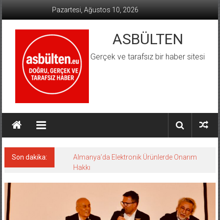
İçeriğe
Pazartesi, Ağustos 10, 2026
geç
ASBÜLTEN
Gerçek ve tarafsız bir haber sitesi
Son dakika:
Almanya’da Elektronik Ürünlerde Onarım
Hakkı