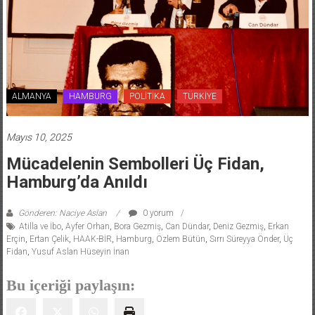
ALMANYA
HAMBURG
POLİTİKA
TÜRKİYE
Mayıs 10, 2025
Mücadelenin Sembolleri Üç Fidan,
Hamburg’da Anıldı
Gönderen: Naciye Aslan
0 yorum
Atilla ve İbo
,
Ayfer Orhan
,
Bora Gezmiş
,
Can Dündar
,
Deniz Gezmiş
,
Erkan
Erçin
,
Ertan Çelik
,
HAAK-BİR
,
Hamburg
,
Özlem Bütün
,
Sırrı Süreyya Önder
,
Üç
Fidan
,
Yusuf Aslan Hüseyin İnan
Bu içeriği paylaşın: