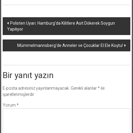
Yazı
Polisten Uyarı: Hamburg’da Kilitlere Asit Dökerek Soygun
Yapılıyor
dolaşımı
Mümmelmannsberg’de Anneler ve Çocuklar El Ele Koştu!
Bir yanıt yazın
E-posta adresiniz yayınlanmayacak.
Gerekli alanlar
*
ile
işaretlenmişlerdir
Yorum
*