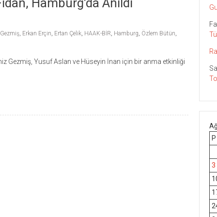
idan, Hamburg’da Anıldı
Gu
Fa
 Gezmiş
,
Erkan Erçin
,
Ertan Çelik
,
HAAK-BİR
,
Hamburg
,
Özlem Bütün
,
Tü
Ra
niz Gezmiş, Yusuf Aslan ve Hüseyin İnan için bir anma etkinliği
Sa
To
Ağ
P
3
1
1
2