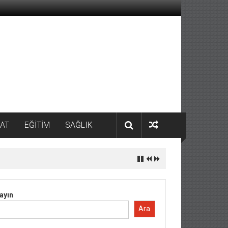
AT
EĞİTİM
SAĞLIK
ayın
Ara