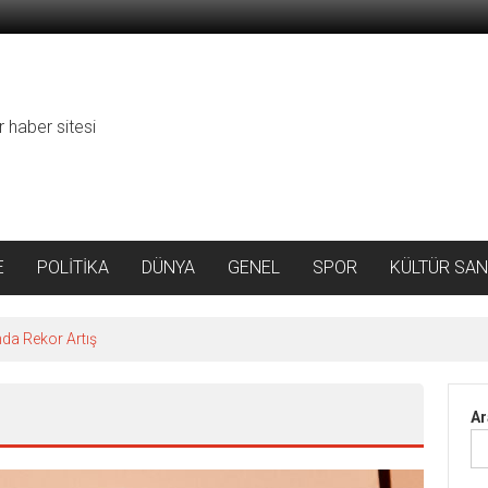
r haber sitesi
E
POLİTİKA
DÜNYA
GENEL
SPOR
KÜLTÜR SAN
da Rekor Artış
Ar