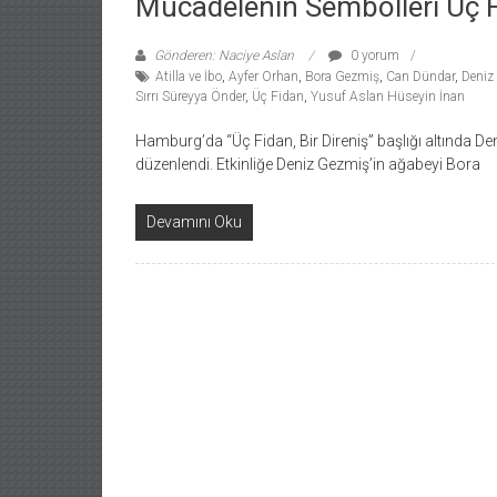
Mücadelenin Sembolleri Üç F
Gönderen: Naciye Aslan
0 yorum
Atilla ve İbo
,
Ayfer Orhan
,
Bora Gezmiş
,
Can Dündar
,
Deniz
Sırrı Süreyya Önder
,
Üç Fidan
,
Yusuf Aslan Hüseyin İnan
Hamburg’da “Üç Fidan, Bir Direniş” başlığı altında De
düzenlendi. Etkinliğe Deniz Gezmiş’in ağabeyi Bora
Devamını Oku