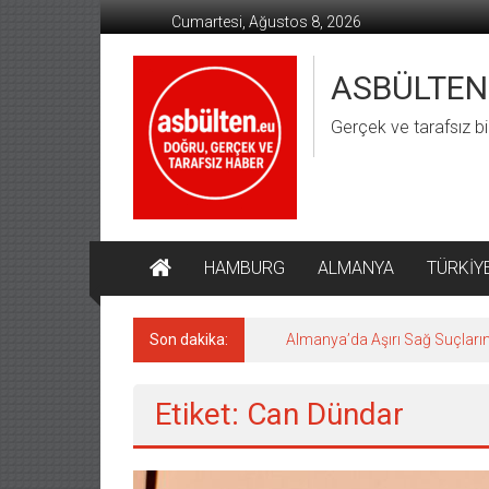
İçeriğe
Cumartesi, Ağustos 8, 2026
geç
ASBÜLTEN
Gerçek ve tarafsız bi
HAMBURG
ALMANYA
TÜRKİY
Son dakika:
Almanya’da Aşırı Sağ Suçların
Etiket: Can Dündar