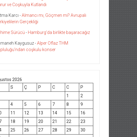
rur ve Coşkuyla Kutlandı
tma Karcı
-
Almancı mı, Göçmen mi? Avrupalı
rkiyelilerin Gerçekliği
hime Sürücü
-
Hamburg’da birlikte başaracağız
maneh Kaygusuz
-
Alper Oflaz THM
pluluğu’ndan coşkulu konser
ustos 2026
S
Ç
P
C
C
P
1
2
4
5
6
7
8
9
0
11
12
13
14
15
16
7
18
19
20
21
22
23
4
25
26
27
28
29
30