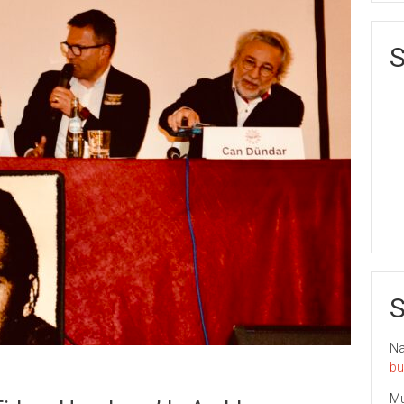
S
S
Nai
bu
Mu