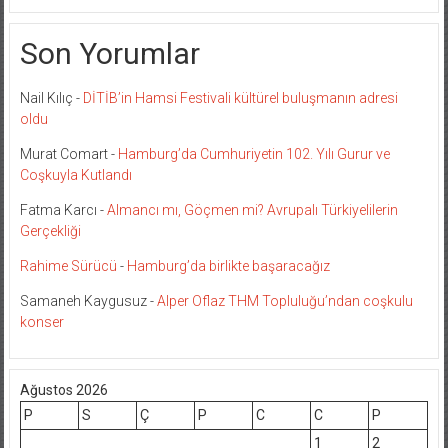
Son Yorumlar
Nail Kılıç
-
DİTİB’in Hamsi Festivali kültürel buluşmanın adresi
oldu
Murat Comart
-
Hamburg’da Cumhuriyetin 102. Yılı Gurur ve
Coşkuyla Kutlandı
Fatma Karcı
-
Almancı mı, Göçmen mi? Avrupalı Türkiyelilerin
Gerçekliği
Rahime Sürücü
-
Hamburg’da birlikte başaracağız
Samaneh Kaygusuz
-
Alper Oflaz THM Topluluğu’ndan coşkulu
konser
Ağustos 2026
P
S
Ç
P
C
C
P
1
2