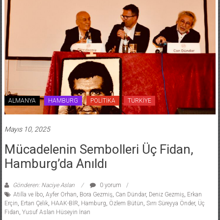
ALMANYA
HAMBURG
POLİTİKA
TÜRKİYE
Mayıs 10, 2025
Mücadelenin Sembolleri Üç Fidan,
Hamburg’da Anıldı
Gönderen: Naciye Aslan
0 yorum
Atilla ve İbo
,
Ayfer Orhan
,
Bora Gezmiş
,
Can Dündar
,
Deniz Gezmiş
,
Erkan
Erçin
,
Ertan Çelik
,
HAAK-BİR
,
Hamburg
,
Özlem Bütün
,
Sırrı Süreyya Önder
,
Üç
Fidan
,
Yusuf Aslan Hüseyin İnan