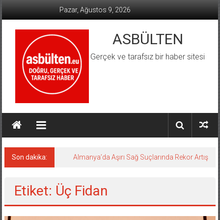
İçeriğe
Pazar, Ağustos 9, 2026
geç
ASBÜLTEN
Gerçek ve tarafsız bir haber sitesi
Son dakika:
Almanya’da Aşırı Sağ Suçlarında Rekor Artış
Etiket: Üç Fidan