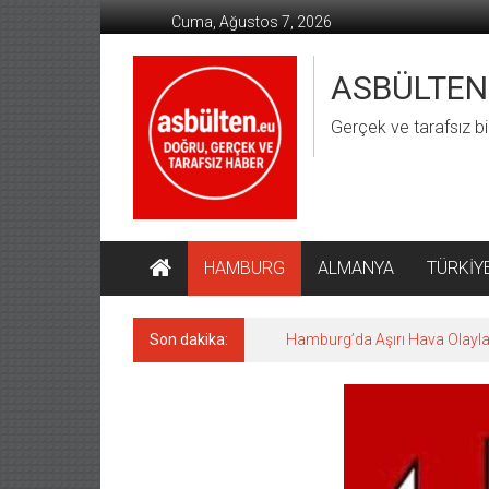
İçeriğe
Cuma, Ağustos 7, 2026
geç
ASBÜLTEN
Gerçek ve tarafsız bi
HAMBURG
ALMANYA
TÜRKİY
Son dakika:
Hamburg’da Aşırı Hava Olaylar