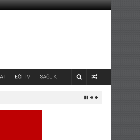
AT
EĞİTİM
SAĞLIK