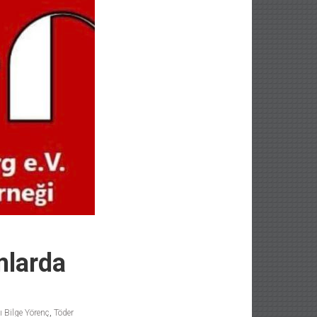
mlarda
 Bilge Yörenç
,
Töder