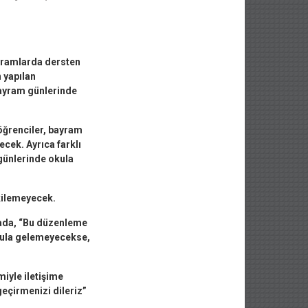
ayramlarda dersten
 yapılan
bayram günlerinde
öğrenciler, bayram
cek. Ayrıca farklı
günlerinde okula
tkilemeyecek.
ada, “Bu düzenleme
kula gelemeyecekse,
miyle iletişime
geçirmenizi dileriz”