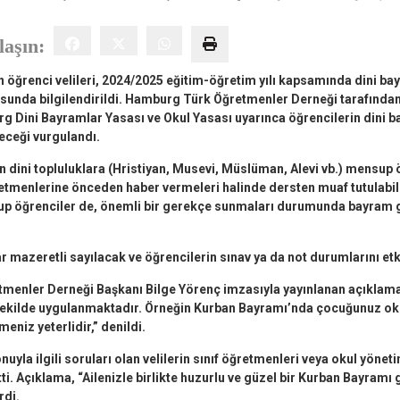
laşın:
öğrenci velileri, 2024/2025 eğitim-öğretim yılı kapsamında dini b
sunda bilgilendirildi. Hamburg Türk Öğretmenler Derneği tarafından
 Dini Bayramlar Yasası ve Okul Yasası uyarınca öğrencilerin dini 
eceği vurgulandı.
n dini topluluklara (Hristiyan, Musevi, Müslüman, Alevi vb.) mensup 
etmenlerine önceden haber vermeleri halinde dersten muaf tutulabile
up öğrenciler de, önemli bir gerekçe sunmaları durumunda bayram 
r mazeretli sayılacak ve öğrencilerin sınav ya da not durumlarını e
menler Derneği Başkanı Bilge Yörenç imzasıyla yayınlanan açıklam
t şekilde uygulanmaktadır. Örneğin Kurban Bayramı’nda çocuğunuz o
eniz yeterlidir,” denildi.
uyla ilgili soruları olan velilerin sınıf öğretmenleri veya okul yöneti
tti. Açıklama, “Ailenizle birlikte huzurlu ve güzel bir Kurban Bayramı 
rdi.