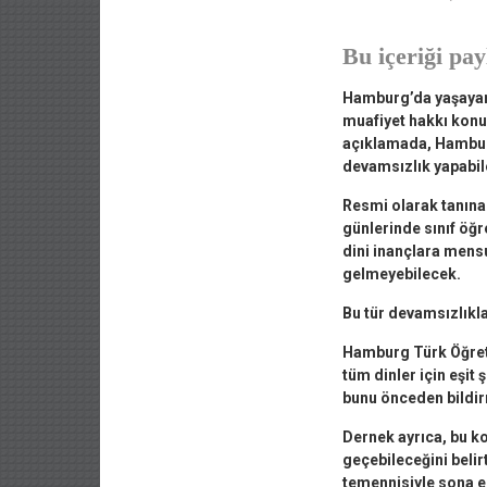
Bu içeriği pay
Hamburg’da yaşayan 
muafiyet hakkı konu
açıklamada, Hamburg
devamsızlık yapabil
Resmi olarak tanına
günlerinde sınıf öğr
dini inançlara mens
gelmeyebilecek.
Bu tür devamsızlıkla
Hamburg Türk Öğret
tüm dinler için eşi
bunu önceden bildirm
Dernek ayrıca, bu kon
geçebileceğini belir
temennisiyle sona e