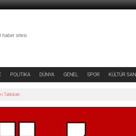
r haber sitesi
E
POLİTİKA
DÜNYA
GENEL
SPOR
KÜLTÜR SAN
ı Tatbikatı