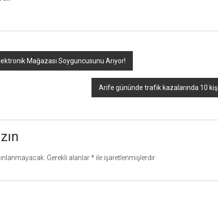
lektronik Mağazası Soyguncusunu Arıyor!
Arife gününde trafik kazalarında 10 kişi
azın
yınlanmayacak.
Gerekli alanlar
*
ile işaretlenmişlerdir