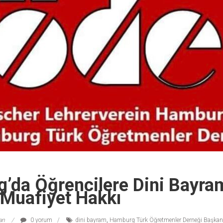
’da Öğrencilere Dini Bayra
 Muafiyet Hakkı
lan
0 yorum
dini bayram
,
Hamburg Türk Öğretmenler Derneği Başkanı