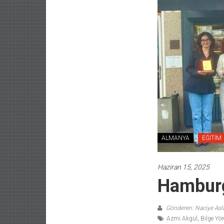
ALMANYA
EĞİTİM
Haziran 15, 2025
Hamburg’
Gönderen: Naciye As
Azmi Akgül
,
Bilge Yö