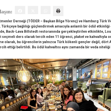
laşın:
enler Derneği (TÖDER – Başkan Bilge Yörenç) ve Hamburg Türk Veli
Türkçeye bağlılığı güçlendirmek amacıyla anlamlı bir ödül etkinliği
de, Back-Lava Billstedt restoranında gerçekleştirilen etkinlikte, Lo
 seçmeli ders olarak tercih eden 11 öğrenci, plaket ve kahvaltıyla on
şme olarak, bu öğrencilerin yalnızca Türk kökenli gençler değil, dört
cih ettiği belirtildi. Bu ödül kahvaltısı aynı zamanda bir veda niteliği