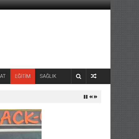
AT
EĞİTİM
SAĞLIK