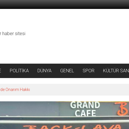
r haber sitesi
E
POLİTİKA
DÜNYA
GENEL
SPOR
KÜLTÜR SAN
ı Tatbikatı