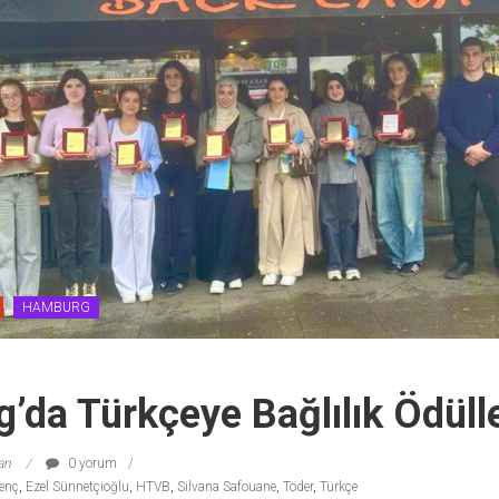
HAMBURG
da Türkçeye Bağlılık Ödülle
lan
0 yorum
renç
,
Ezel Sünnetçioğlu
,
HTVB
,
Silvana Safouane
,
Töder
,
Türkçe