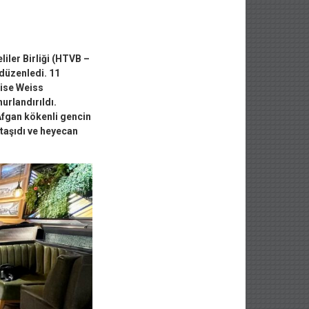
ler Birliği (HTVB –
 düzenledi. 11
uise Weiss
urlandırıldı.
 Afgan kökenli gencin
 taşıdı ve heyecan