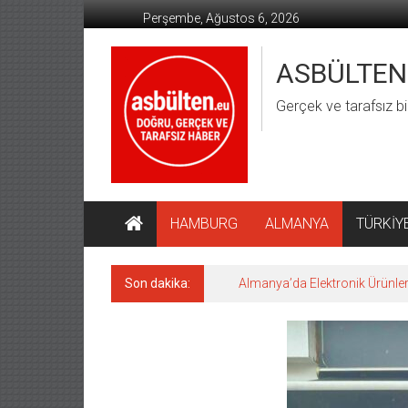
İçeriğe
Perşembe, Ağustos 6, 2026
geç
ASBÜLTEN
Gerçek ve tarafsız bi
HAMBURG
ALMANYA
TÜRKİY
Son dakika:
Hamburg’da Aşırı Hava Olaylar