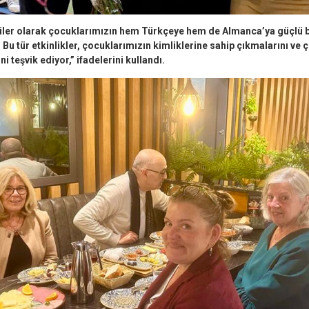
liler olarak çocuklarımızın hem Türkçeye hem de Almanca’ya güçlü b
 Bu tür etkinlikler, çocuklarımızın kimliklerine sahip çıkmalarını ve ço
 teşvik ediyor,” ifadelerini kullandı.