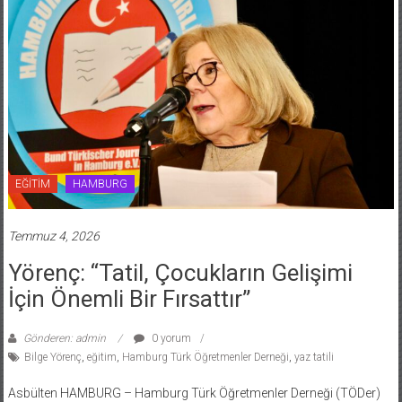
EĞİTİM
HAMBURG
Temmuz 4, 2026
Yörenç: “Tatil, Çocukların Gelişimi
İçin Önemli Bir Fırsattır”
Gönderen: admin
0 yorum
Bilge Yörenç
,
eğitim
,
Hamburg Türk Öğretmenler Derneği
,
yaz tatili
Asbülten HAMBURG – Hamburg Türk Öğretmenler Derneği (TÖDer)