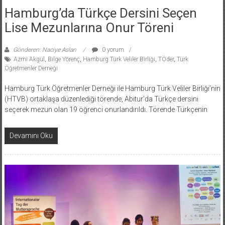
Hamburg’da Türkçe Dersini Seçen
Lise Mezunlarına Onur Töreni
Gönderen: Naciye Aslan
0 yorum
Azmi Akgül
,
Bilge Yörenç
,
Hamburg Türk Veliler Birliği
,
TÖder
,
Türk
Öğretmenler Derneği
Hamburg Türk Öğretmenler Derneği ile Hamburg Türk Veliler Birliği’nin
(HTVB) ortaklaşa düzenlediği törende, Abitur’da Türkçe dersini
seçerek mezun olan 19 öğrenci onurlandırıldı. Törende Türkçenin
Devamını Oku