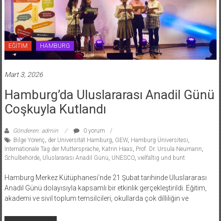
EĞİTİM
HAMBURG
Mart 3, 2026
Hamburg’da Uluslararası Anadil Günü
Coşkuyla Kutlandı
Gönderen: admin
0 yorum
Bilge Yörenç
,
der Universität Hamburg
,
GEW
,
Hamburg Üniversitesi
,
Internationale Tag der Muttersprache
,
Katrin Haas
,
Prof. Dr. Ursula Neumann
,
Schulbehörde
,
Uluslararası Anadil Günü
,
UNESCO
,
vielfältig und bunt
Hamburg Merkez Kütüphanesi’nde 21 Şubat tarihinde Uluslararası
Anadil Günü dolayısıyla kapsamlı bir etkinlik gerçekleştirildi. Eğitim,
akademi ve sivil toplum temsilcileri, okullarda çok dilliliğin ve