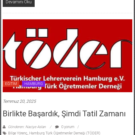
Devamını Oku
EĞİTİM
HAMBURG
Temmuz 20, 2025
Birlikte Başardık, Şimdi Tatil Zamanı
Gönderen: Naciye Aslan
0 yorum
Bilge Yörenç
,
Hamburg Türk Öğretmenler Derneği (TÖDER)