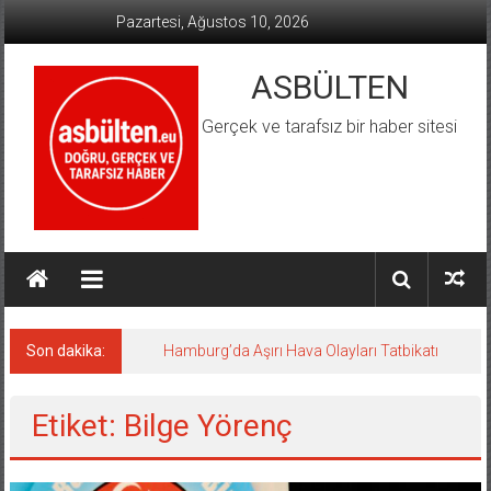
İçeriğe
Pazartesi, Ağustos 10, 2026
geç
ASBÜLTEN
Gerçek ve tarafsız bir haber sitesi
Son dakika:
Hamburg’da Aşırı Hava Olayları Tatbikatı
Etiket: Bilge Yörenç