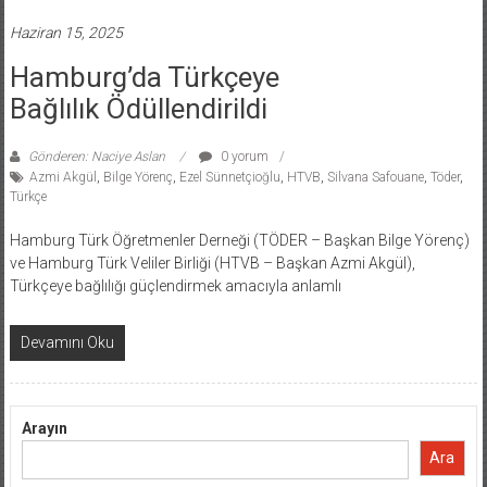
Haziran 15, 2025
Hamburg’da Türkçeye
Bağlılık Ödüllendirildi
Gönderen: Naciye Aslan
0 yorum
Azmi Akgül
,
Bilge Yörenç
,
Ezel Sünnetçioğlu
,
HTVB
,
Silvana Safouane
,
Töder
,
Türkçe
Hamburg Türk Öğretmenler Derneği (TÖDER – Başkan Bilge Yörenç)
ve Hamburg Türk Veliler Birliği (HTVB – Başkan Azmi Akgül),
Türkçeye bağlılığı güçlendirmek amacıyla anlamlı
Devamını Oku
Arayın
Ara