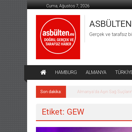
İçeriğe
Cuma, Ağustos 7, 2026
geç
ASBÜLTEN
Gerçek ve tarafsız bi
HAMBURG
ALMANYA
TÜRKİY
Son dakika:
Almanya’da Aşırı Sağ Suçların
Etiket: GEW