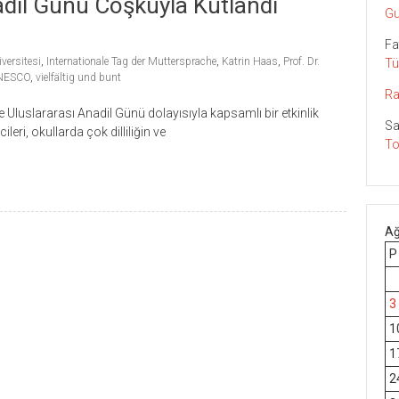
dil Günü Coşkuyla Kutlandı
Gu
Fa
ersitesi
,
Internationale Tag der Muttersprache
,
Katrin Haas
,
Prof. Dr.
Tü
NESCO
,
vielfältig und bunt
Ra
luslararası Anadil Günü dolayısıyla kapsamlı bir etkinlik
Sa
ileri, okullarda çok dilliliğin ve
To
Ağ
P
3
1
1
2