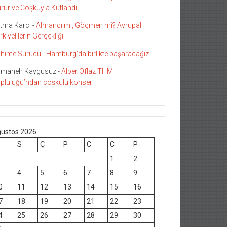
rur ve Coşkuyla Kutlandı
tma Karcı
-
Almancı mı, Göçmen mi? Avrupalı
rkiyelilerin Gerçekliği
hime Sürücü
-
Hamburg’da birlikte başaracağız
maneh Kaygusuz
-
Alper Oflaz THM
pluluğu’ndan coşkulu konser
ustos 2026
S
Ç
P
C
C
P
1
2
4
5
6
7
8
9
0
11
12
13
14
15
16
7
18
19
20
21
22
23
4
25
26
27
28
29
30