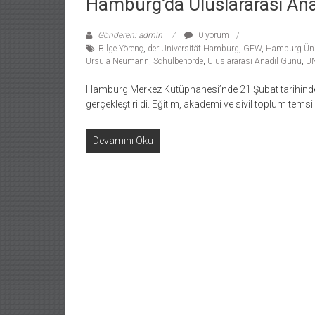
Hamburg’da Uluslararası Ana
Gönderen: admin
0 yorum
Bilge Yörenç
,
der Universität Hamburg
,
GEW
,
Hamburg Üniv
Ursula Neumann
,
Schulbehörde
,
Uluslararası Anadil Günü
,
U
Hamburg Merkez Kütüphanesi’nde 21 Şubat tarihinde U
gerçekleştirildi. Eğitim, akademi ve sivil toplum temsilc
Devamını Oku