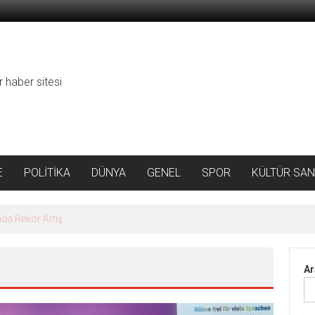
r haber sitesi
E
POLİTİKA
DÜNYA
GENEL
SPOR
KÜLTÜR SAN
da Rekor Artış
Ar