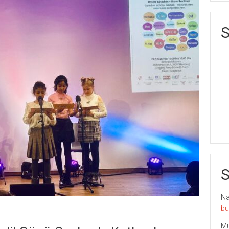
S
S
Nai
bu
Mu