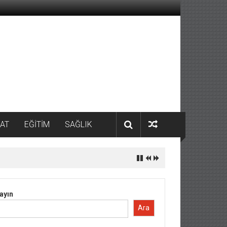
AT
EĞİTİM
SAĞLIK
ayın
Ara