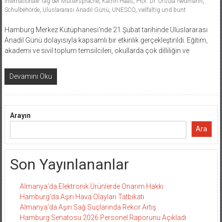
Internationale Tag der Muttersprache
,
Katrin Haas
,
Prof. Dr. Ursula Neumann
,
Schulbehörde
,
Uluslararası Anadil Günü
,
UNESCO
,
vielfältig und bunt
Hamburg Merkez Kütüphanesi’nde 21 Şubat tarihinde Uluslararası
Anadil Günü dolayısıyla kapsamlı bir etkinlik gerçekleştirildi. Eğitim,
akademi ve sivil toplum temsilcileri, okullarda çok dilliliğin ve
Devamını Oku
Arayın
Ara
Son Yayınlananlar
Almanya’da Elektronik Ürünlerde Onarım Hakkı
Hamburg’da Aşırı Hava Olayları Tatbikatı
Almanya’da Aşırı Sağ Suçlarında Rekor Artış
Hamburg Senatosu 2026 Personel Raporunu Açıkladı