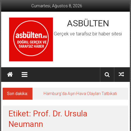
İçeriğe
Cumartesi, Ağustos 8, 2026
geç
ASBÜLTEN
Gerçek ve tarafsız bir haber sitesi
Son dakika:
Hamburg’da Aşırı Hava Olayları Tatbikatı
Etiket: Prof. Dr. Ursula
Neumann