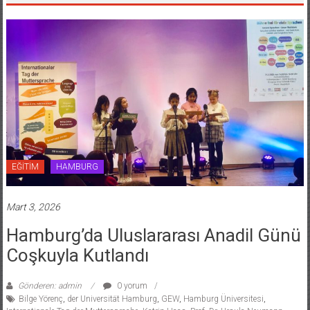
EĞİTİM
HAMBURG
Mart 3, 2026
Hamburg’da Uluslararası Anadil Günü
Coşkuyla Kutlandı
Gönderen: admin
0 yorum
Bilge Yörenç
,
der Universität Hamburg
,
GEW
,
Hamburg Üniversitesi
,