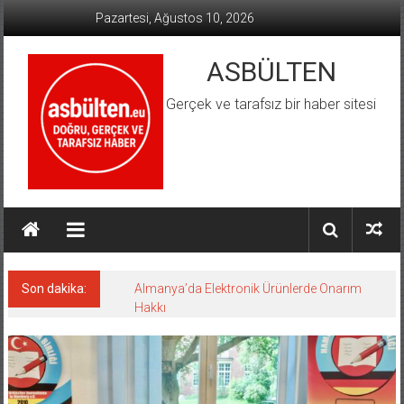
İçeriğe
Pazartesi, Ağustos 10, 2026
geç
ASBÜLTEN
Gerçek ve tarafsız bir haber sitesi
Son dakika:
Almanya’da Elektronik Ürünlerde Onarım
Hakkı