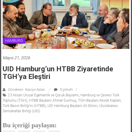
HAMBURG
Mayıs 21, 2026
UID Hamburg’un HTBB Ziyaretinde
TGH’ya Eleştiri
Gönderen: Naciye Aslan
0 yorum
23 Nisan Ulusal Egemenlik ve Çocuk Bayramı
,
Hamburg ve Çevresi Türk
Toplumu (TGH)
,
HTBB Başkanı Ahmet Durmuş
,
TGH Başkanı Murat Kaplan
,
Türk Basın Birliği’ni (HTBB)
,
UID Hamburg Başkanı Ali Ekinci
,
Uluslararası
Demokratlar Birliği (UID)
Bu içeriği paylaşın: