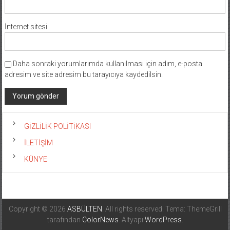
İnternet sitesi
Daha sonraki yorumlarımda kullanılması için adım, e-posta
adresim ve site adresim bu tarayıcıya kaydedilsin.
GİZLİLİK POLİTİKASI
İLETİŞİM
KÜNYE
Copyright © 2026
ASBÜLTEN
. All rights reserved. Tema: ThemeGrill
tarafından
ColorNews
. Altyapı
WordPress
.