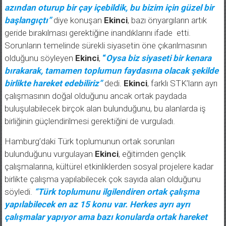
azından oturup bir çay içebildik, bu bizim için güzel bir
başlangıçtı”
diye konuşan
Ekinci
, bazı önyargıların artık
geride bırakılması gerektiğine inandıklarını ifade etti.
Sorunların temelinde sürekli siyasetin öne çıkarılmasının
olduğunu söyleyen
Ekinci
,
“
Oysa biz siyaseti bir kenara
bırakarak, tamamen toplumun faydasına olacak şekilde
birlikte hareket edebiliriz”
dedi.
Ekinci
, farklı STK’ların ayrı
çalışmasının doğal olduğunu ancak ortak paydada
buluşulabilecek birçok alan bulunduğunu, bu alanlarda iş
birliğinin güçlendirilmesi gerektiğini de vurguladı.
Hamburg’daki Türk toplumunun ortak sorunları
bulunduğunu vurgulayan
Ekinci
, eğitimden gençlik
çalışmalarına, kültürel etkinliklerden sosyal projelere kadar
birlikte çalışma yapılabilecek çok sayıda alan olduğunu
söyledi.
“Türk toplumunu ilgilendiren ortak çalışma
yapılabilecek en az 15 konu var. Herkes ayrı ayrı
çalışmalar yapıyor ama bazı konularda ortak hareket