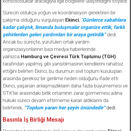
konsolosluklar aracılığıyla ilgili bölgelere ulaştırıldığını söyledi.
Sürecin oldukça yoğun ve koordinasyon gerektiren bir
çalışma olduğunu vurgulayan
Ekinci
,
“
Günlerce sabahlara
kadar çalıştık, limanda buluşmalar organize ettik, farklı
şehirlerden gelen yardımları bir araya getirdik”
dedi.
Ancak bu süreçte, yürütülen ortak yardım
organizasyonlarının bazı medya haberlerinde
yalnızca
Hamburg ve Çevresi Türk Toplumu (TGH)
tarafından yapılmış gibi yansıtılmasının kendilerini rahatsız
ettiğini belirten Ekinci, bu durumun sivil toplum kuruluşları
arasında gereksiz bir gerilime neden olduğunu ifade etti.
Ekinci, yaşanan anlaşmazlıkların daha fazla büyümemesi ve
STK’lar arasındaki birlik ortamının zarar görmemesi adına
hukuki süreci devam ettirmeme kararı aldıklarını da
belirterek,
“Toplum yararı her şeyin önündedir”
dedi.
Basınla İş Birliği Mesajı