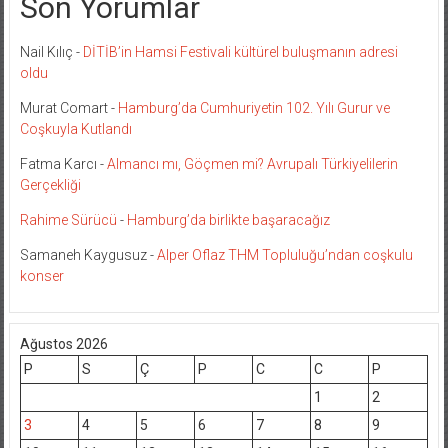
Son Yorumlar
Nail Kılıç
-
DİTİB’in Hamsi Festivali kültürel buluşmanın adresi
oldu
Murat Comart
-
Hamburg’da Cumhuriyetin 102. Yılı Gurur ve
Coşkuyla Kutlandı
Fatma Karcı
-
Almancı mı, Göçmen mi? Avrupalı Türkiyelilerin
Gerçekliği
Rahime Sürücü
-
Hamburg’da birlikte başaracağız
Samaneh Kaygusuz
-
Alper Oflaz THM Topluluğu’ndan coşkulu
konser
Ağustos 2026
P
S
Ç
P
C
C
P
1
2
3
4
5
6
7
8
9