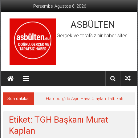
İçeriğe
Perşembe, Ağustos 6, 2026
geç
ASBÜLTEN
Gerçek ve tarafsız bir haber sitesi
Son dakika:
Hamburg’da Aşırı Hava Olayları Tatbikatı
Etiket: TGH Başkanı Murat
Kaplan