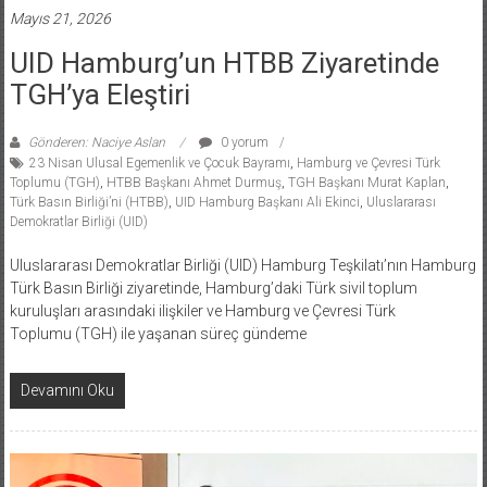
Mayıs 21, 2026
UID Hamburg’un HTBB Ziyaretinde
TGH’ya Eleştiri
Gönderen: Naciye Aslan
0 yorum
23 Nisan Ulusal Egemenlik ve Çocuk Bayramı
,
Hamburg ve Çevresi Türk
Toplumu (TGH)
,
HTBB Başkanı Ahmet Durmuş
,
TGH Başkanı Murat Kaplan
,
Türk Basın Birliği’ni (HTBB)
,
UID Hamburg Başkanı Ali Ekinci
,
Uluslararası
Demokratlar Birliği (UID)
Uluslararası Demokratlar Birliği (UID) Hamburg Teşkilatı’nın Hamburg
Türk Basın Birliği ziyaretinde, Hamburg’daki Türk sivil toplum
kuruluşları arasındaki ilişkiler ve Hamburg ve Çevresi Türk
Toplumu (TGH) ile yaşanan süreç gündeme
Devamını Oku