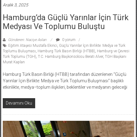
Aralık 3, 2025
Hamburg’da Güçlü Yarınlar İçin Türk
Medyası Ve Toplumu Buluştu
Gönderen: Naciye Aslan
0 yorum
Eğitim Ataşesi Mustafa Ekinci
,
Güçlü Yarınlar İçin Birlikte: Medya ve Türk
Toplumu Buluşması
,
Hamburg Türk Basın Birliği (HTBB)
,
Hamburg ve Çevresi
Türk Toplumu (TGH)
,
T.C. Hamburg Başkonsolosu Berati Alver
,
TGH Başkanı
Murat Kaplan
Hamburg Türk Basın Birliği (HTBB) tarafından düzenlenen “Güçlü
Yarınlar İçin Birlikte: Medya ve Türk Toplumu Buluşması” başlıklı
etkinlikte, medya–toplum ilişkileri, beklentiler ve medyanın geleceği
Devamını Oku