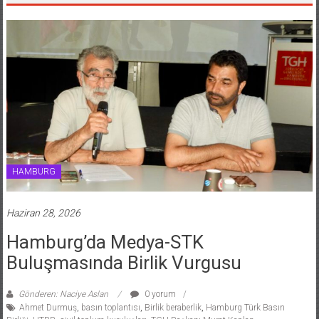
HAMBURG
Haziran 28, 2026
Hamburg’da Medya-STK
Buluşmasında Birlik Vurgusu
Gönderen: Naciye Aslan
0 yorum
Ahmet Durmuş
,
basın toplantısı
,
Birlik beraberlik
,
Hamburg Türk Basın