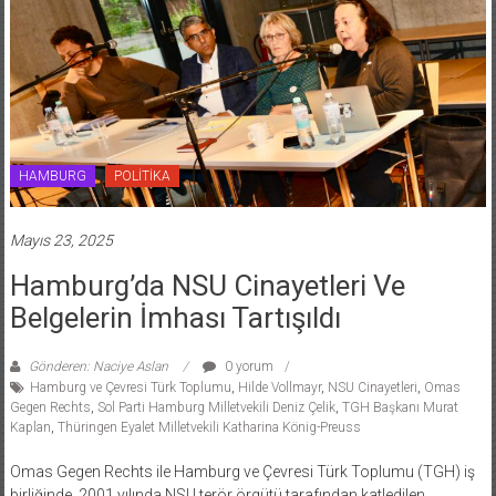
HAMBURG
POLİTİKA
Mayıs 23, 2025
Hamburg’da NSU Cinayetleri Ve
Belgelerin İmhası Tartışıldı
Gönderen: Naciye Aslan
0 yorum
Hamburg ve Çevresi Türk Toplumu
,
Hilde Vollmayr
,
NSU Cinayetleri
,
Omas
Gegen Rechts
,
Sol Parti Hamburg Milletvekili Deniz Çelik
,
TGH Başkanı Murat
Kaplan
,
Thüringen Eyalet Milletvekili Katharina König-Preuss
Omas Gegen Rechts ile Hamburg ve Çevresi Türk Toplumu (TGH) iş
birliğinde, 2001 yılında NSU terör örgütü tarafından katledilen