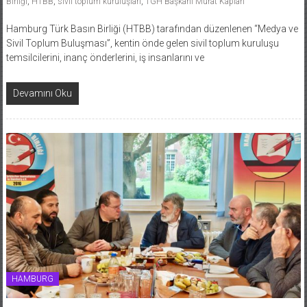
Birliği
,
HTBB
,
sivil toplum kuruluşları
,
TGH Başkanı Murat Kaplan
Hamburg Türk Basın Birliği (HTBB) tarafından düzenlenen “Medya ve
Sivil Toplum Buluşması”, kentin önde gelen sivil toplum kuruluşu
temsilcilerini, inanç önderlerini, iş insanlarını ve
Devamını Oku
HAMBURG