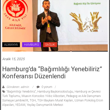
ALMANYA
HAMBURG
SAĞLIK
Aralık 15, 2025
Hamburg’da “Bağımlılığı Yenebiliriz”
Konferansı Düzenlendi
Gönderen: admin
0 yorum
“Bağımlılığı Yenebiliriz”
,
Hamburg Başkonsolosluğu
,
Hamburg ve Çevresi
Türk Toplumu
,
Muavin Konsolos Yıldız Albostan
,
Pedagog ve Aile Danışmanı
Sümeyye Lambrecht
,
TGH
,
TGH Başkanı Murat Kaplan
,
Uzman Psikolog Ersin
Alpaslan
,
YEDAM
,
Yeşilay Danışmanlık Merkezi