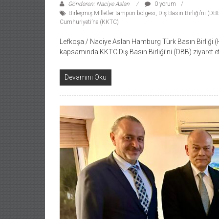
Gönderen: Naciye Aslan
0 yorum
Birleşmiş Milletler tampon bölgesi
,
Dış Basın Birliği’ni (DB
Cumhuriyeti’ne (KKTC)
Lefkoşa / Naciye Aslan Hamburg Türk Basın Birliği (
kapsamında KKTC Dış Basın Birliği’ni (DBB) ziyaret ett
Devamını Oku