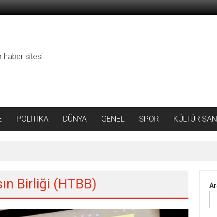
r haber sitesi
E
POLİTİKA
DÜNYA
GENEL
SPOR
KÜLTÜR SAN
ı Tatbikatı
ın Birliği (HTBB)
Ar