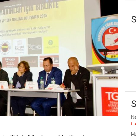
S
S
Nai
bu
Mu