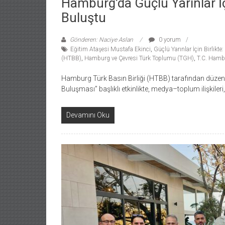
Hamburg’da Güçlü Yarınlar 
Buluştu
Gönderen: Naciye Aslan
0 yorum
Eğitim Ataşesi Mustafa Ekinci
,
Güçlü Yarınlar İçin Birlik
(HTBB)
,
Hamburg ve Çevresi Türk Toplumu (TGH)
,
T.C. Hamb
Hamburg Türk Basın Birliği (HTBB) tarafından düzenl
Buluşması” başlıklı etkinlikte, medya–toplum ilişkileri
Devamını Oku