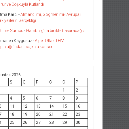
rur ve Coşkuyla Kutlandı
tma Karcı
-
Almancı mı, Göçmen mi? Avrupalı
rkiyelilerin Gerçekliği
hime Sürücü
-
Hamburg’da birlikte başaracağız
maneh Kaygusuz
-
Alper Oflaz THM
pluluğu’ndan coşkulu konser
ustos 2026
S
Ç
P
C
C
P
1
2
4
5
6
7
8
9
0
11
12
13
14
15
16
7
18
19
20
21
22
23
4
25
26
27
28
29
30