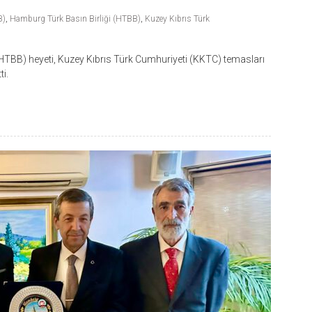
B)
,
Hamburg Türk Basın Birliği (HTBB)
,
Kuzey Kıbrıs Türk
HTBB) heyeti, Kuzey Kıbrıs Türk Cumhuriyeti (KKTC) temasları
i.