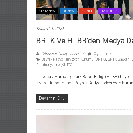
ALMANYA
DÜNYA
GENEL
HAMBURG
Kasım 11, 2025
BRTK Ve HTBB’den Medya D
Gönderen: Naciye Aslan
0 yorum
Bayrak Radyo Televizyon Kurumu (BRTK)
,
BRTK Başkanı Ö
Cumhuriyeti’ne (KKTC)
Lefkoşa / Hamburg Türk Basın Birliği (HTBB) heyeti, K
ziyareti kapsamında Bayrak Radyo Televizyon Kuru
Devamını Oku