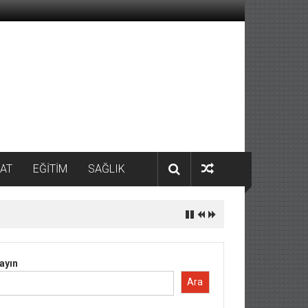
AT
EĞİTİM
SAĞLIK
ayın
Ara