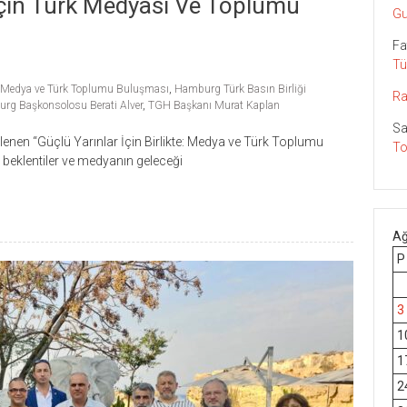
İçin Türk Medyası Ve Toplumu
Gu
Fa
Tü
te: Medya ve Türk Toplumu Buluşması
,
Hamburg Türk Basın Birliği
Ra
urg Başkonsolosu Berati Alver
,
TGH Başkanı Murat Kaplan
Sa
enen “Güçlü Yarınlar İçin Birlikte: Medya ve Türk Toplumu
To
, beklentiler ve medyanın geleceği
Ağ
P
3
1
1
2