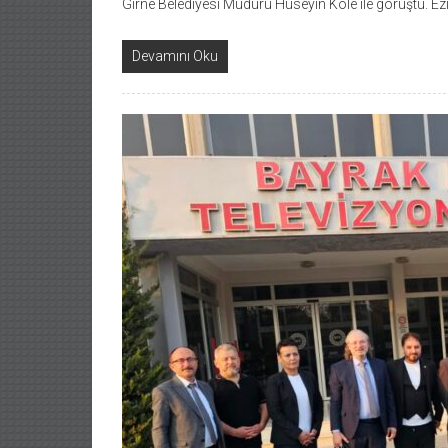
Girne Belediyesi Müdürü Hüseyin Köle ile görüştü. Ez
Devamını Oku