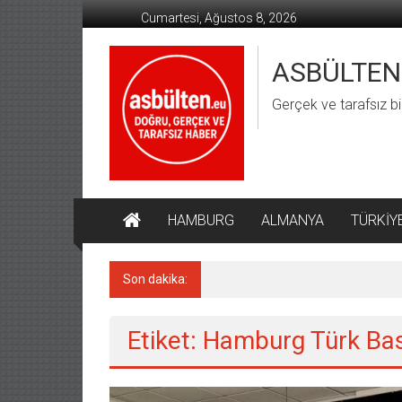
İçeriğe
Cumartesi, Ağustos 8, 2026
geç
ASBÜLTEN
Gerçek ve tarafsız bi
HAMBURG
ALMANYA
TÜRKİY
Son dakika:
Hamburg’da Aşırı Hava Olaylar
Etiket: Hamburg Türk Bas