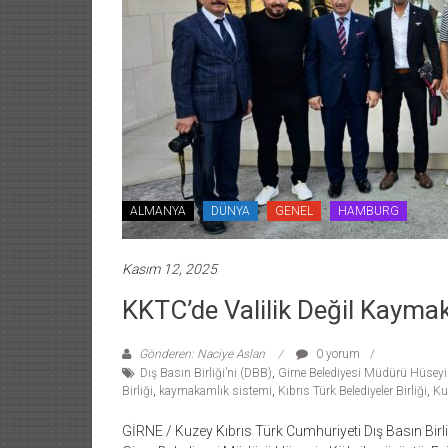
ALMANYA
DÜNYA
GENEL
HAMBURG
Kasım 12, 2025
KKTC’de Valilik Değil Kaymak
Gönderen: Naciye Aslan
0 yorum
Dış Basın Birliği’ni (DBB)
,
Girne Belediyesi Müdürü Hüseyi
Birliği
,
kaymakamlık sistemi
,
Kıbrıs Türk Belediyeler Birliği
,
Ku
GİRNE / Kuzey Kıbrıs Türk Cumhuriyeti Dış Basın Birl