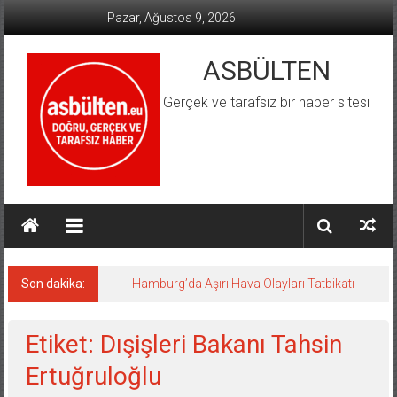
İçeriğe
Pazar, Ağustos 9, 2026
geç
ASBÜLTEN
Gerçek ve tarafsız bir haber sitesi
Son dakika:
Hamburg’da Aşırı Hava Olayları Tatbikatı
Etiket: Dışişleri Bakanı Tahsin
Ertuğruloğlu