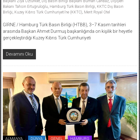
Başkanı Ziya Öztürkler
,
Dış Basın Birliği Başkanı Burhan Canbaz
,
Dışişleri
Bakanı Tahsin Ertuğruloğlu
,
Hamburg Türk Basın Birliği
,
KKTC Dış Basın
Birliği
,
Kuzey Kıbrıs Türk Cumhuriyeti’ne (KKTC)
,
Merit Royal Otel
GİRNE / Hamburg Türk Basın Birliği (HTBB), 3–7 Kasım tarihleri
arasında Başkan Ahmet Durmuş başkanlığında on kişilik bir heyetle
gerçekleştirdiği Kuzey Kıbrıs Türk Cumhuriyeti
Devamını Oku
ALMANYA
DÜNYA
GENEL
HAMBURG