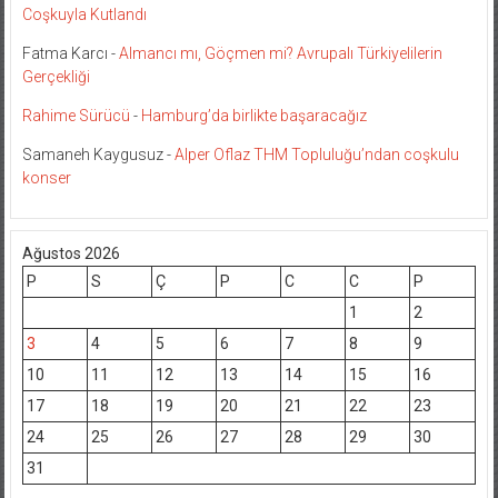
Coşkuyla Kutlandı
Fatma Karcı
-
Almancı mı, Göçmen mi? Avrupalı Türkiyelilerin
Gerçekliği
Rahime Sürücü
-
Hamburg’da birlikte başaracağız
Samaneh Kaygusuz
-
Alper Oflaz THM Topluluğu’ndan coşkulu
konser
Ağustos 2026
P
S
Ç
P
C
C
P
1
2
3
4
5
6
7
8
9
10
11
12
13
14
15
16
17
18
19
20
21
22
23
24
25
26
27
28
29
30
31