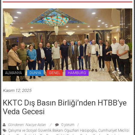
ALMANYA
DÜNYA
GENEL
HAMBURG
Kasım 12, 2025
KKTC Dış Basın Birliği’nden HTBB’ye
Veda Gecesi
Gönderen: Naciye Aslan
0 yorum
Çalışma ve Sosyal Güvenlik Bakanı Oğuzhan Hasipoğlu
,
Cumhuriyet Meclisi