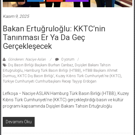
Kasım 9, 2025
Bakan Ertuğruloğlu: KKTC’nin
Tanınması Er Ya Da Geç
Gerçekleşecek
Gönderen: Naciye Aslan
0 yorum
Dış Basın Birliği Başkanı Burhan Canbaz
,
Dışişleri Bakanı Tahsin
Ertuğruloğlu
,
Hamburg Türk Basın Birliği (HTBB)
,
HTBB Başkanı Ahmet
Durmuş
,
KKTC Dış Basın Birliği’
,
Kuzey Kıbrıs Türk Cumhuriyeti’ne (KKTC)
,
Türkiye Cumhuriyeti Cumhurbaşkanı Recep Tayyip Erdoğan
Lefkoşa – Naciye ASLAN Hamburg Türk Basın Birliği (HTBB), Kuzey
Kıbrıs Türk Cumhuriyeti’ne (KKTC) gerçekleştirdiği basın ve kültür
programı kapsamında Dışişleri Bakanı Tahsin Ertuğruloğlu
Devamını Oku